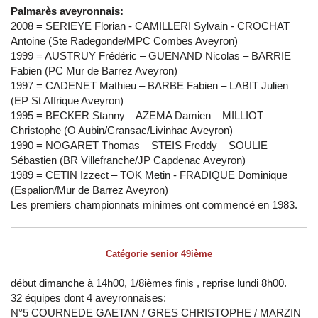
Palmarès aveyronnais:
2008 = SERIEYE Florian - CAMILLERI Sylvain - CROCHAT
Antoine (Ste Radegonde/MPC Combes Aveyron)
1999 = AUSTRUY Frédéric – GUENAND Nicolas – BARRIE
Fabien (PC Mur de Barrez Aveyron)
1997 = CADENET Mathieu – BARBE Fabien – LABIT Julien
(EP St Affrique Aveyron)
1995 = BECKER Stanny – AZEMA Damien – MILLIOT
Christophe (O Aubin/Cransac/Livinhac Aveyron)
1990 = NOGARET Thomas – STEIS Freddy – SOULIE
Sébastien (BR Villefranche/JP Capdenac Aveyron)
1989 = CETIN Izzect – TOK Metin - FRADIQUE Dominique
(Espalion/Mur de Barrez Aveyron)
Les premiers championnats minimes ont commencé en 1983.
Catégorie senior 49ième
début dimanche à 14h00, 1/8ièmes finis , reprise lundi 8h00.
32 équipes dont 4 aveyronnaises:
N°5 COURNEDE GAETAN / GRES CHRISTOPHE / MARZIN