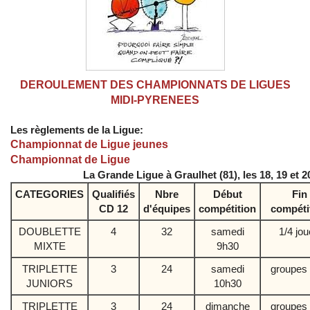
DEROULEMENT DES CHAMPIONNATS DE LIGUES
MIDI-PYRENEES
Les règlements de la Ligue:
Championnat de Ligue jeunes
Championnat de Ligue
La Grande Ligue à Graulhet (81), les 18, 19 et 2
CATEGORIES
Qualifiés
Nbre
Début
Fin
CD 12
d'équipes
compétition
compéti
DOUBLETTE
4
32
samedi
1/4 jo
MIXTE
9h30
TRIPLETTE
3
24
samedi
groupes 
JUNIORS
10h30
TRIPLETTE
3
24
dimanche
groupes 