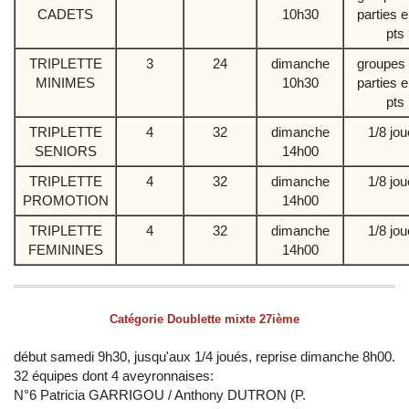
CADETS
10h30
parties 
pts
TRIPLETTE
3
24
dimanche
groupes 
MINIMES
10h30
parties 
pts
TRIPLETTE
4
32
dimanche
1/8 jo
SENIORS
14h00
TRIPLETTE
4
32
dimanche
1/8 jo
PROMOTION
14h00
TRIPLETTE
4
32
dimanche
1/8 jo
FEMININES
14h00
Catégorie Doublette mixte 27ième
début samedi 9h30, jusqu'aux 1/4 joués, reprise dimanche 8h00.
32 équipes dont 4 aveyronnaises:
N°6 Patricia GARRIGOU / Anthony DUTRON (P.