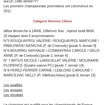
aucun, cette année???
Les premiers championnats promotions ont commencé en
2011.
Catégorie féminine 13ième
début dimanche à 14h00, 1/8ièmes finis , reprise lundi 8h00.
32 équipes dont 4 aveyronnaises:
N°5 ROUQUAYROL VALÉRIE / ROUQUAYROL MARYLINE /
PAWLOWSKI NATACHA (P. de Creissels) [poule 5, terrain 9]
N°6 BOURREL NATHALIE / COMMAYRAS CAROLE / GELIS
ANNE (P. de Creissels) [poule 2, terrain 4]
N° 7 ARTUS NICOLE / LANGUILLAT VALÉRIE / MOLINARIE
FLORENCE (Quatre-saison PC) [poule 7, terrain 14]
N°8 PEREZ-FERRER CARINE / LEBLOND CAROLINE /
MARCILHAC NELLY (P. Villefranchoise) [poule 8, terrain 15]
Les qualifiés
Les groupes
Les résultats
Le champion est qualifié pour les championnats de France