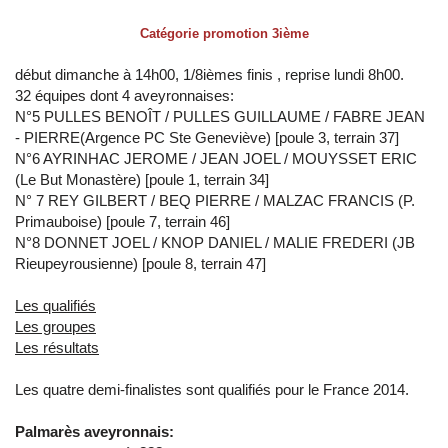
Catégorie promotion 3ième
début dimanche à 14h00, 1/8ièmes finis , reprise lundi 8h00.
32 équipes dont 4 aveyronnaises:
N°5 PULLES BENOÎT / PULLES GUILLAUME / FABRE JEAN
- PIERRE(Argence PC Ste Geneviève) [poule 3, terrain 37]
N°6 AYRINHAC JEROME / JEAN JOEL / MOUYSSET ERIC
(Le But Monastère) [poule 1, terrain 34]
N° 7 REY GILBERT / BEQ PIERRE / MALZAC FRANCIS (P.
Primauboise) [poule 7, terrain 46]
N°8 DONNET JOEL / KNOP DANIEL / MALIE FREDERI (JB
Rieupeyrousienne) [poule 8, terrain 47]
Les qualifiés
Les groupes
Les résultats
Les quatre demi-finalistes sont qualifiés pour le France 2014.
Palmarès aveyronnais: