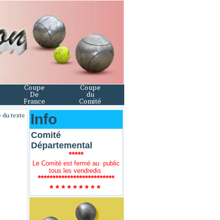
Coupe
Coupe
De
du
France
Comité
Info
 du texte
Comité
Départemental
*****
Le Comité est fermé au public
tous les vendredis
**************************
* * * * * * * * *