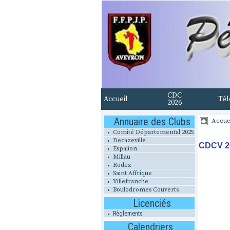
CDC
Accueil
Tél
2026
Annuaire des Clubs
Accue
Comité Départemental 2025
Decazeville
CDCV 20
Espalion
Millau
Rodez
Saint Affrique
Villefranche
Boulodromes Couverts
Licenciés
Règlements
Calendriers