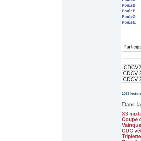
PouleE
PouleF
PouleG
PouleH
1033 lectur
Dans l
X3 mixt
Coupe d
Vainque
CDC vét
Triplett