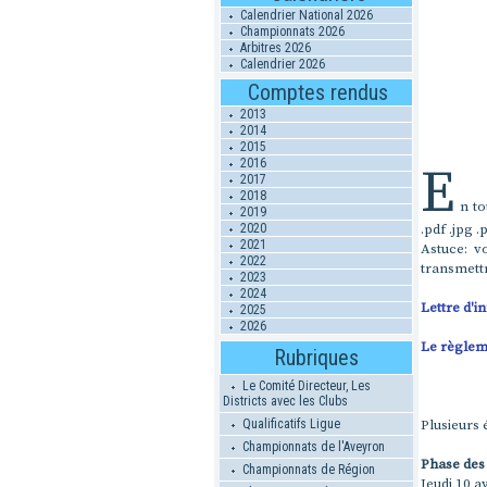
Calendrier National 2026
Championnats 2026
Arbitres 2026
Calendrier 2026
Comptes rendus
2013
2014
2015
2016
E
2017
2018
n to
2019
2020
.pdf .jpg
2021
Astuce: v
2022
transmett
2023
2024
Lettre d'i
2025
2026
Le règleme
Rubriques
Le Comité Directeur, Les
Districts avec les Clubs
Qualificatifs Ligue
Plusieurs 
Championnats de l'Aveyron
Phase des
Championnats de Région
Jeudi 10 av