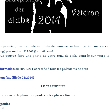
ut premier, il est rappelé aux clubs de transmettre leur logo (formats acce
 .png) par mail à p311061@gmail.com!
ous pouvez faire une photo de votre tenu de club, centrée sur votre l
re.
nformation
du 28/02/201 adressée à tous les présidents de club
nt (modifié le 02/2014)
LE CALENDRIER:
étapes avec la phase des poules et les phases finales.
 poules
ril