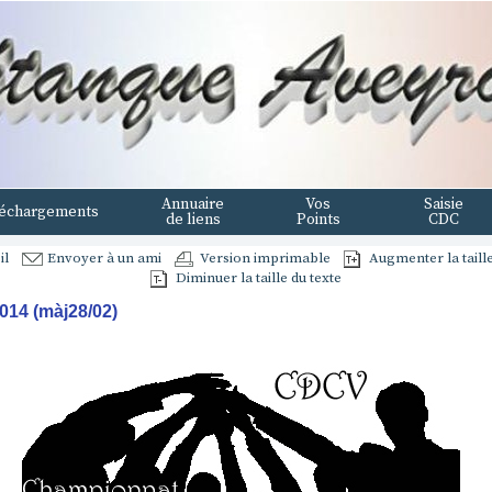
Annuaire
Vos
Saisie
échargements
de liens
Points
CDC
il
Envoyer à un ami
Version imprimable
Augmenter la taille
Diminuer la taille du texte
14 (màj28/02)