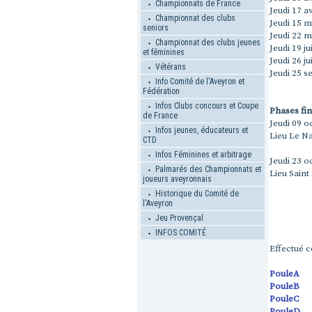
Championnats de France
Jeudi 17 av
Championnat des clubs
Jeudi 15 m
seniors
Jeudi 22 m
Championnat des clubs jeunes
Jeudi 19 ju
et féminines
Jeudi 26 ju
Vétérans
Jeudi 25 
Info Comité de l'Aveyron et
Fédération
Infos Clubs concours et Coupe
Phases fin
de France
Jeudi 09 o
Infos jeunes, éducateurs et
Lieu Le N
CTD
Infos Féminines et arbitrage
Jeudi 23 o
Palmarés des Championnats et
Lieu Saint 
joueurs aveyronnais
Historique du Comité de
l'Aveyron
Jeu Provençal
INFOS COMITÉ
Effectué c
PouleA
PouleB
PouleC
PouleD