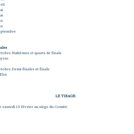
ril
ai
ai
in
in
septembre
ales
ctobre Huitièmes et quarts de finale
ayrac
ctobre Demi-finales et finale
Eloi
LE TIRAGE:
e samedi 15 février au siège du Comité.