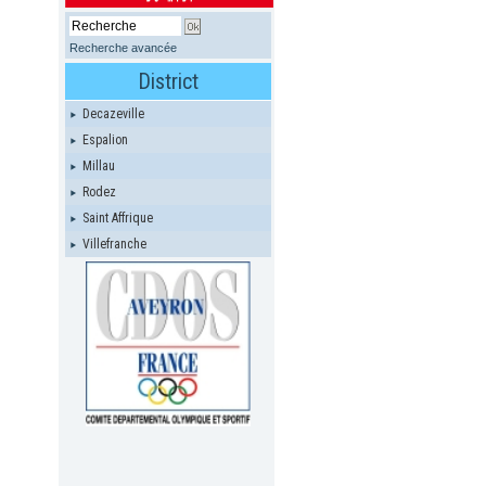
Recherche avancée
District
Decazeville
Espalion
Millau
Rodez
Saint Affrique
Villefranche