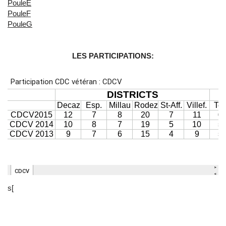
PouleE
PouleF
PouleG
LES PARTICIPATIONS:
s[