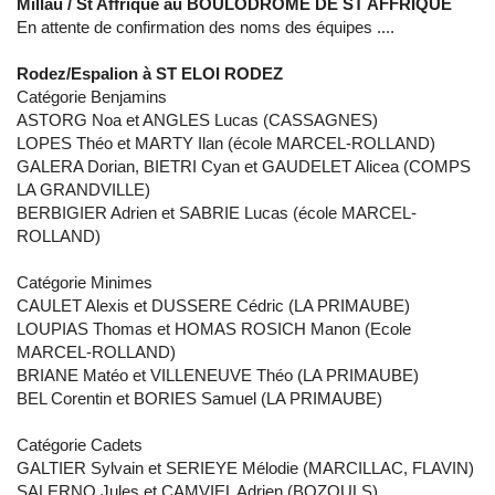
Millau / St Affrique au BOULODROME DE ST AFFRIQUE
En attente de confirmation des noms des équipes ....
Rodez/Espalion à ST ELOI RODEZ
Catégorie Benjamins
ASTORG Noa et ANGLES Lucas (CASSAGNES)
LOPES Théo et MARTY Ilan (école MARCEL-ROLLAND)
GALERA Dorian, BIETRI Cyan et GAUDELET Alicea (COMPS
LA GRANDVILLE)
BERBIGIER Adrien et SABRIE Lucas (école MARCEL-
ROLLAND)
Catégorie Minimes
CAULET Alexis et DUSSERE Cédric (LA PRIMAUBE)
LOUPIAS Thomas et HOMAS ROSICH Manon (Ecole
MARCEL-ROLLAND)
BRIANE Matéo et VILLENEUVE Théo (LA PRIMAUBE)
BEL Corentin et BORIES Samuel (LA PRIMAUBE)
Catégorie Cadets
GALTIER Sylvain et SERIEYE Mélodie (MARCILLAC, FLAVIN)
SALERNO Jules et CAMVIEL Adrien (BOZOULS)