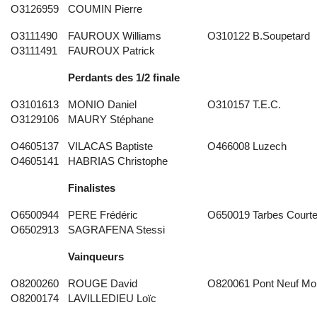
O3126959
COUMIN Pierre
O3111490
FAUROUX Williams
O310122 B.Soupetard
O3111491
FAUROUX Patrick
Perdants des 1/2 finale
O3101613
MONIO Daniel
O310157 T.E.C.
O3129106
MAURY Stéphane
O4605137
VILACAS Baptiste
O466008 Luzech
O4605141
HABRIAS Christophe
Finalistes
O6500944
PERE Frédéric
O650019 Tarbes Courte
O6502913
SAGRAFENA Stessi
Vainqueurs
O8200260
ROUGE David
O820061 Pont Neuf Mo
O8200174
LAVILLEDIEU Loïc