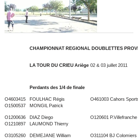
CHAMPIONNAT REGIONAL DOUBLETTES PRO
LA TOUR DU CRIEU Ariège
02 & 03 juillet 2011
Perdants des 1/4 de finale
O4603415
FOULHAC Régis
O461003 Cahors Sport
O1500537
MONGIL Patrick
O1200636
DIAZ Diego
O120601 P.Villefranche
O1210897
LAUMOND Thierry
O3105260
DEMEJANE William
O311104 BJ Colomiers