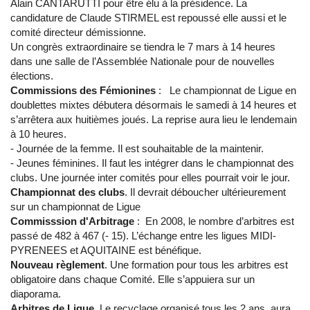
Alain CANTARUTTI pour être élu à la présidence. La
candidature de Claude STIRMEL est repoussé elle aussi et le
comité directeur démissionne.
Un congrès extraordinaire se tiendra le 7 mars à 14 heures
dans une salle de l’Assemblée Nationale pour de nouvelles
élections.
Commissions des Fémionines
: Le championnat de Ligue en
doublettes mixtes débutera désormais le samedi à 14 heures et
s’arrêtera aux huitièmes joués. La reprise aura lieu le lendemain
à 10 heures.
- Journée de la femme. Il est souhaitable de la maintenir.
- Jeunes féminines. Il faut les intégrer dans le championnat des
clubs. Une journée inter comités pour elles pourrait voir le jour.
Championnat des clubs
. Il devrait déboucher ultérieurement
sur un championnat de Ligue
Commisssion d'Arbitrage
: En 2008, le nombre d’arbitres est
passé de 482 à 467 (- 15). L’échange entre les ligues MIDI-
PYRENEES et AQUITAINE est bénéfique.
Nouveau règlement
. Une formation pour tous les arbitres est
obligatoire dans chaque Comité. Elle s’appuiera sur un
diaporama.
Arbitres de Ligue.
Le recyclage organisé tous les 2 ans, aura