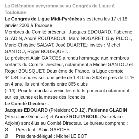
La Délégation aveyronnaise au Congrés de Ligue à
Touloiuse
Le Congrés de Ligue Midi-Pyrénées
s'est tenu les 17 et 18
janvier 2009 à Toulouse
Membres du Comité présents : Jacques EDOUARD, Fabienne
GLADIN, André ROUTABOUL, Marc NOGARET, Guy PUJOL,
Marie-Christine SALVAT, José DUARTE,; invités : Michel
GANTOU, Roger BOUSQUET.
Le président Alain GARCES a rendu hommage aux membres
sortants du Comité Directeur, notamment à Michel GANTOU et
Roger BOUSQUET. Deuxième de France, la Ligue compte
44 084 licenciés soit une perte de 1 410 en 2008 et près de 11 %
en 4 ans. Ils sont répartis entre 865 clubs
(- 14). Pour le mandat à venir, les efforts porteront notamment
sur les jeunes et la masse des licenciés.
Le Comité Diecteur :
J
acques EDOUARD
(Président CD 12),
Fabienne GLADIN
(Secrétaire Générale) et
André ROUTABOUL
(Secrétaire
Adjoint) sont élus au Comité Directeur. Le bureau comprend :
Ø Président : Alain GARCES
Ø Président-délégué : Michel LE BOT