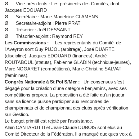
Ø Vice-présidents : Les présidents des Comités, dont
Jacques EDOUARD
Ø Secrétaire : Marie-Madeleine CLAMENS
Ø Secrétaire-adjoint : Pierre PRAT
Ø Trésorier : Joël DESSAINT
Ø Trésorier-adjoint : Raymond REY
Les Commisssions :
Les représentants du Comité de
l'Aveyron sont Guy PUJOL (arbitrage), José DUARTE
(discipline), Jacques EDOUARD (finances), André
ROUTABOUL (statuts), Fabienne GLADIN (technique-jeunes),
Marc NOGARET (compétitions), Marie-Christine SALVAT
(féminines).
Congrés Nationale à St Pol S/Mer :
Un consensus s’est
dégagé pour la création d’une catégorie benjamins, avec ses
compétitions propres. La proposition a été faite qu’un joueur
sans sa licence puisse participer aux rencontres de
championnats et de championnat des clubs après vérification
sur Geslico.
Le budget primitif est rejeté par l’assistance.
Alain CANTARUTTI et Jean-Claude DUBOIS sont élus au
Comité Directeur de la Fédération. Il a manqué quelques voix à