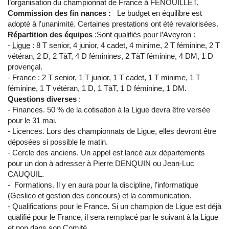
l’organisation du championnat de France à FENOUILLET.
Commission des fin nances :
Le budget en équilibre est
adopté à l’unanimité. Certaines prestations ont été revalorisées.
Répartition des équipes
:Sont qualifiés pour l’Aveyron :
-
Ligue
: 8 T senior, 4 junior, 4 cadet, 4 minime, 2 T féminine, 2 T
vétéran, 2 D, 2 TàT, 4 D féminines, 2 TàT féminine, 4 DM, 1 D
provençal.
-
France
: 2 T senior, 1 T junior, 1 T cadet, 1 T minime, 1 T
féminine, 1 T vétéran, 1 D, 1 TàT, 1 D féminine, 1 DM.
Questions diverses
:
- Finances. 50 % de la cotisation à la Ligue devra être versée
pour le 31 mai.
- Licences. Lors des championnats de Ligue, elles devront être
déposées si possible le matin.
- Cercle des anciens. Un appel est lancé aux départements
pour un don à adresser à Pierre DENQUIN ou Jean-Luc
CAUQUIL.
- Formations. Il y en aura pour la discipline, l’informatique
(Geslico et gestion des concours) et la communication.
- Qualifications pour le France. Si un champion de Ligue est déjà
qualifié pour le France, il sera remplacé par le suivant à la Ligue
et non dans son Comité.