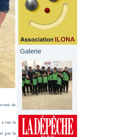
Galerie
odrome de
 a vue la
né par la