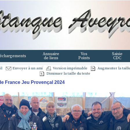
Annuaire
Vos
Saisie
échargements
de liens
Points
CDC
il
Envoyer à un ami
Version imprimable
Augmenter la taille
Diminuer la taille du texte
e France Jeu Provençal 2024