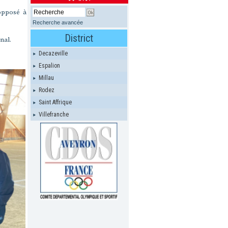
opposé à
Recherche avancée
District
nal.
Decazeville
Espalion
Millau
Rodez
Saint Affrique
Villefranche