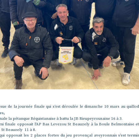
ssue de la journée finale qui s'est déroulée le dimanche 10 mars au quill
es,
nale la pétanque Réquistanaise à battu la JB Rieupeyrousaine 16 à 3.
mi finale opposait l'AP Bas Levezou St Beauzely à la Boule Belmontaise et
e St Beauzely 11 à 8.
qui opposait les 2 places fortes du jeu provençal aveyronnais s'est termi