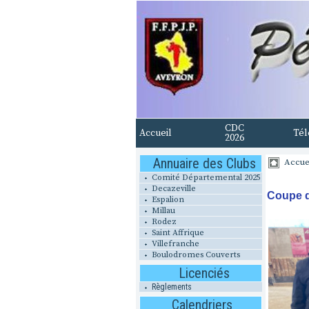
CDC
Accueil
Tél
2026
Annuaire des Clubs
Accue
Comité Départemental 2025
Decazeville
Coupe d
Espalion
Millau
Rodez
Saint Affrique
Villefranche
Boulodromes Couverts
Licenciés
Règlements
Calendriers