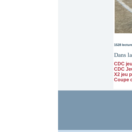
1528 lectur
Dans l
CDC jeu
CDC Je
X2 jeu 
Coupe d