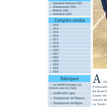
Calendrier National 2026
Championnats 2026
Arbitres 2026
Calendrier 2026
Comptes rendus
2013
2014
2015
2016
2017
2018
2019
2020
2021
2022
2023
2024
2025
2026
A
Rubriques
l'i
Le Comité Directeur, Les
Trémouill
Districts avec les Clubs
En demi fi
Qualificatifs Ligue
L'autre de
Championnats de l'Aveyron
victoire d
Championnats de Région
La finale 