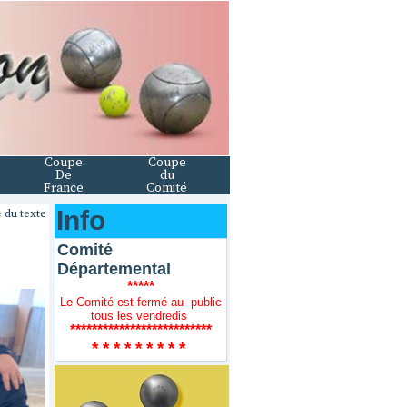
Coupe
Coupe
De
du
France
Comité
Info
 du texte
Comité
Départemental
*****
Le Comité est fermé au public
tous les vendredis
**************************
* * * * * * * * *