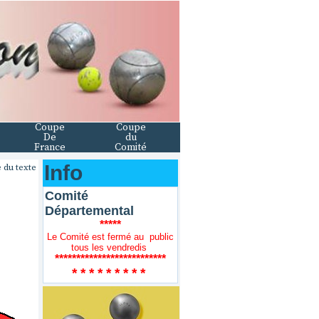
Coupe
Coupe
De
du
France
Comité
Info
 du texte
Comité
Départemental
*****
Le Comité est fermé au public
tous les vendredis
**************************
* * * * * * * * *