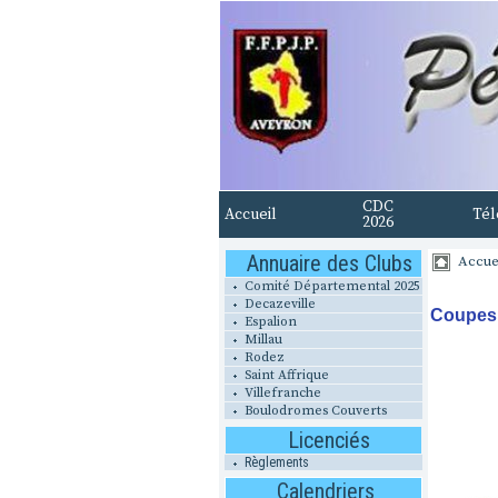
CDC
Accueil
Tél
2026
Annuaire des Clubs
Accue
Comité Départemental 2025
Decazeville
Coupes d
Espalion
Millau
Rodez
Saint Affrique
Villefranche
Boulodromes Couverts
Licenciés
Règlements
Calendriers