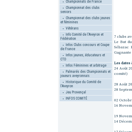
Championnats de France
Championnat des clubs
seniors
Championnat des clubs jeunes
et féminines
Vétérans
Info Comité de l'Aveyron et
7 clubs av
Fédération
Le But du
Infos Clubs concours et Coupe
Sébazac P
de France
Gagnante
Infos jeunes, éducateurs et
CTD
Les dates 
Infos Féminines et arbitrage
24 Août 20
Palmarés des Championnats et
comité)
joueurs aveyronnais
Historique du Comité de
28 Août 20
l'Aveyron
28 Septemb
Jeu Provençal
INFOS COMITÉ
02 Octobre
16 Novemb
19 Novembr
14 Décembr