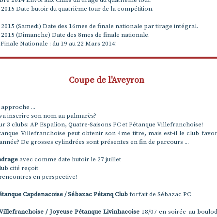
re 2014 Envoi aux Clubs du tirage du quatrième tour.
 2015 Date butoir du quatrième tour de la compétition.
 2015 (Samedi) Date des 16mes de finale nationale par tirage intégral.
 2015 (Dimanche) Date des 8mes de finale nationale.
 Finale Nationale : du 19 au 22 Mars 2014!
Coupe de l'Aveyron
 approche ...
 va inscrire son nom au palmarès?
our 3 clubs: AP Espalion, Quatre-Saisons PC et Pétanque Villefranchoise!
tanque Villefranchoise peut obtenir son 4me titre, mais est-il le club favor
e année? De grosses cylindrées sont présentes en fin de parcours ...
adrage
avec comme date butoir le 27 juillet
ub cité reçoit
 rencontres en perspective!
étanque Capdenacoise / Sébazac Pétanq Club
forfait de Sébazac PC
Villefranchoise / Joyeuse Pétanque Livinhacoise
18/07 en soirée au boulo