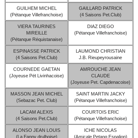
GUILHEM MICHEL
GAILLARD PATRICK
(Pétanque Villefranchoise)
(4 Saisons Pet.Club)
VIERA TAURINES
DIAZ DIEGO
MIREILLE
(Pétanque Villefranchoise)
(Pétanque Réquistanaise)
ESPINASSE PATRICK
LAUMOND CHRISTIAN
(4 Saisons Pet.Club)
J.B. Rieupeyrousaine
COURNEDE GAETAN
AMROUCHE JEAN
(Joyeuse Pét Livinhacoise)
CLAUDE
(Joyeuse Pet. Capdenacoise)
MASSON JEAN MICHEL
SAINT MARTIN JACKY
(Sebazac Pet. Club)
(Pétanque Villefranchoise)
LACAM ALEXIS
COURTOIS ERIC
(4 Saisons Pet.Club)
(Pétanque Villefranchoise)
ALONSO JEAN LOUIS
ICHE NICOLAS
(La Fanny drulhoise)
(Amicale Petanq Espalion)