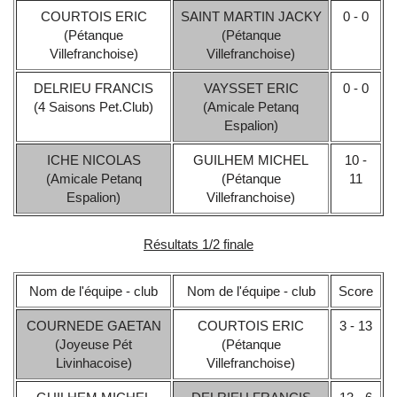
COURTOIS ERIC
SAINT MARTIN JACKY
0 - 0
(Pétanque
(Pétanque
Villefranchoise)
Villefranchoise)
DELRIEU FRANCIS
VAYSSET ERIC
0 - 0
(4 Saisons Pet.Club)
(Amicale Petanq
Espalion)
ICHE NICOLAS
GUILHEM MICHEL
10 -
(Amicale Petanq
(Pétanque
11
Espalion)
Villefranchoise)
Résultats 1/2 finale
Nom de l'équipe - club
Nom de l'équipe - club
Score
COURNEDE GAETAN
COURTOIS ERIC
3 - 13
(Joyeuse Pét
(Pétanque
Livinhacoise)
Villefranchoise)