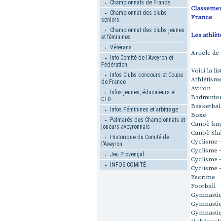
Championnats de France
Classemen
Championnat des clubs
France
seniors
Championnat des clubs jeunes
Les athlèt
et féminines
Vétérans
Article de
Info Comité de l'Aveyron et
Fédération
Voici la l
Infos Clubs concours et Coupe
Athlétism
de France
Aviron
Infos jeunes, éducateurs et
Badminto
CTD
Basketbal
Infos Féminines et arbitrage
Boxe
Palmarés des Championnats et
Canoë-kay
joueurs aveyronnais
Canoë Sl
Historique du Comité de
Cyclisme 
l'Aveyron
Cyclisme 
Jeu Provençal
Cyclisme -
INFOS COMITÉ
Cyclisme 
Escrime
Football
Gymnastiq
Gymnastiq
Gymnastiq