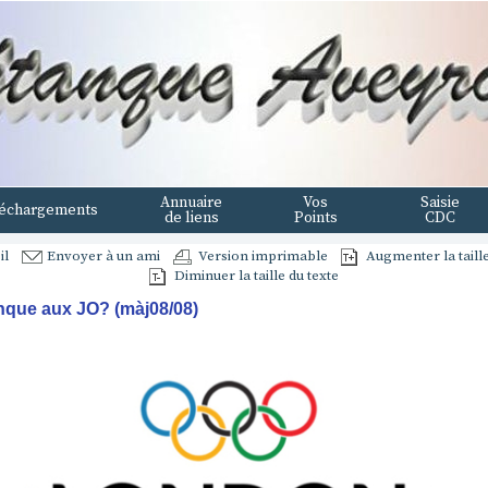
Annuaire
Vos
Saisie
échargements
de liens
Points
CDC
il
Envoyer à un ami
Version imprimable
Augmenter la taille
Diminuer la taille du texte
nque aux JO? (màj08/08)