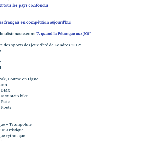
t tous les pays confondus
es français en compétition aujourd'hui
 boulistenaute.com:
"A quand la Pétanque aux JO?"
iste des sports des jeux d'été de Londres 2012:
e
n
l
ak, Course en Ligne
alom
- BMX
- Mountain bike
 Piste
- Route
ue – Trampoline
ue Artistique
ue rythmique