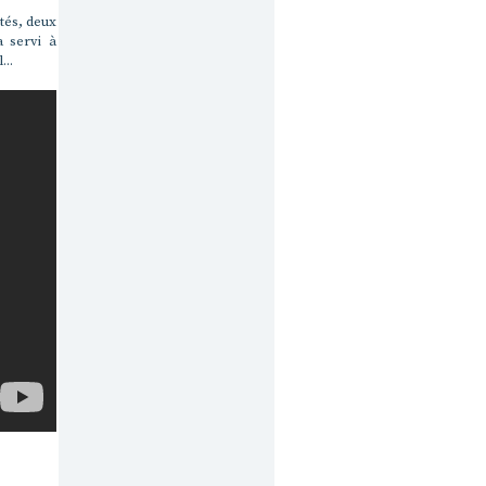
tés, deux
a servi à
...