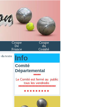
Coupe
Coupe
De
du
France
Comité
Info
 du texte
Comité
Départemental
*****
Le Comité est fermé au public
tous les vendredis
**************************
* * * * * * * * *