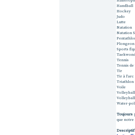
Haltérophi
Handball
Hockey
Judo
Lutte
Natation
Natation 
Pentathl
Plongeon
Sports Éq
Taekwon
Tennis
Tennis de
Tir
Tir à l’arc
Triathlon
Voile
Volleyball
Volleyball
Water-po
Toujours 
que notre
Descriptif