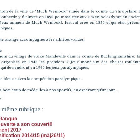
 nom de la ville de "Much Wenlock" située dans le comté du Shropshire.
Coubertin y fut invité en 1890 pour assister aux « Wenlock Olympian Socie
Jeux annuels de Much Wenlock), festival créé en 1850 et qui était précu
piques.
te orange accompagnera les athlètes valides.
e
 nom du village de Stoke Mandeville dans le comté de Buckinghamshire, 
 organisés en 1948 les premiers « Jeux mondiaux des chaises-roulante
qui deviendront en 1960 les jeux paralympiques.
e bleue suivra la compétition paralympique.
 beaucoup de médailles à nos sportifs, en espérant qu'un jour ...
e
a même rubrique :
étanque
uverte a son couvert!!
ent 2017
ification 2014/15 (màj26/11)