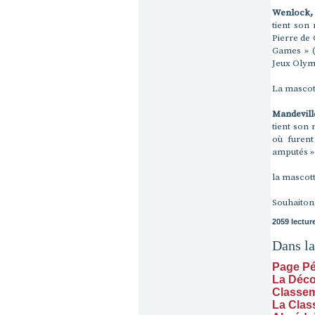
Wenlock,
tient son
Pierre de 
Games » (
Jeux Olym
La mascot
Mandevill
tient son
où furent
amputés » 
la mascott
Souhaitons
2059 lectur
Dans l
Page P
La Déco
Classem
La Class