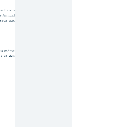
 Le baron
ty Annual
rseur aux
lieu même
s et des