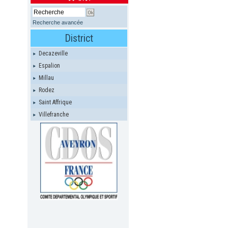
Recherche avancée
District
Decazeville
Espalion
Millau
Rodez
Saint Affrique
Villefranche