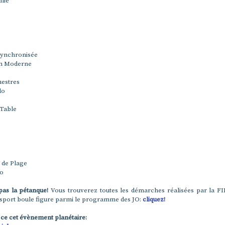
lie
Synchronisée
on Moderne
uestres
do
 Table
 de Plage
lo
pas la pétanque!
Vous trouverez toutes les démarches réalisées par la F
 sport boule figure parmi le programme des JO:
cliquez!
 ce cet évènement planétaire: