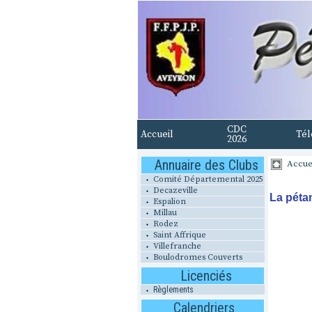
CDC
Accueil
Tél
2026
Annuaire des Clubs
Accue
Comité Départemental 2025
Decazeville
La péta
Espalion
Millau
Rodez
Saint Affrique
Villefranche
Boulodromes Couverts
Licenciés
Règlements
Calendriers