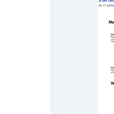
le site offi
du 27 juill