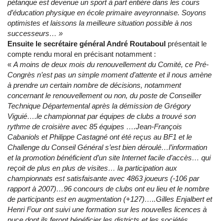
pétanque est devenue un sport à part entière dans les cours
d’éducation physique en école primaire aveyronnaise. Soyons
optimistes et laissons la meilleure situation possible à nos
successeurs… »
Ensuite le secrétaire général André Routaboul
présentait le
compte rendu moral en précisant notamment :
«
A moins de deux mois du renouvellement du Comité, ce Pré-
Congrès n’est pas un simple moment d’attente et il nous amène
à prendre un certain nombre de décisions, notamment
concernant le renouvellement ou non, du poste de Conseiller
Technique Départemental après la démission de Grégory
Viguié….le championnat par équipes de clubs a trouvé son
rythme de croisière avec 85 équipes ….Jean-François
Cabaniols et Philippe Castagné ont été reçus au BF1 et le
Challenge du Conseil Général s’est bien déroulé…l’information
et la promotion bénéficient d’un site Internet facile d’accès… qui
reçoit de plus en plus de visites… la participation aux
championnats est satisfaisante avec 4863 joueurs (-106 par
rapport à 2007)…96 concours de clubs ont eu lieu et le nombre
de participants est en augmentation (+127)…..Gilles Enjalbert et
Henri Four ont suivi une formation sur les nouvelles licences à
puce dont ils feront bénéficier les districts et les sociétés,