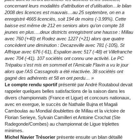
concernant leurs modalités d’attribution et d’utilisation…le bilan
2008 des licences est mauvais…au 25 septembre, on en a
enregistré 4665 licenciés, soit 194 de moins (-3.99%). Cette
baisse est même de 212 en seniors alors qu’on compte 18
jeunes en plus….deux districts enregistrent une hausse : Millau
avec 760 (+40) et Rodez avec 1227 (+21) alors que quatre
concèdent une diminution : Decazeville avec 781 (-105), St
Affrique avec 676 (-61), Espalion avec 517 (-48) et Villefranche
avec 704 (-41). 107 sociétés ont connu une activité. Le PC
Trépalou s’est mis en sommeil et l’Amicale Flavin a vu le jour
alors que l’AS Cassagnols a été réactivée. 38 sociétés ont
gagné des adhérents et 58 en ont perdu… »
Le compte rendu sportif
présenté par André Routaboul devait
rappeler quelques belles satisfactions de la saison dans les
divers championnats (France et Ligue) et concours nationaux,
avec en exergue, le succès de Nathalie Bujna et Magali
Camboulas au Mondial doublettes de Millau et la victoire de
Florian Serieye, Sylvain Camilleri et Antoine Crochat (Ste
Radegonde/Combes) au championnat de Ligue triplettes
minimes.
Michel Navier Trésorier
présente ensuite un bilan détaillé