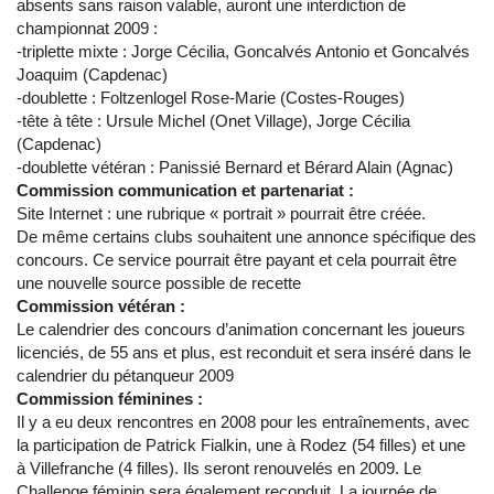
absents sans raison valable, auront une interdiction de
championnat 2009 :
-triplette mixte : Jorge Cécilia, Goncalvés Antonio et Goncalvés
Joaquim (Capdenac)
-doublette : Foltzenlogel Rose-Marie (Costes-Rouges)
-tête à tête : Ursule Michel (Onet Village), Jorge Cécilia
(Capdenac)
-doublette vétéran : Panissié Bernard et Bérard Alain (Agnac)
Commission communication et partenariat :
Site Internet : une rubrique « portrait » pourrait être créée.
De même certains clubs souhaitent une annonce spécifique des
concours. Ce service pourrait être payant et cela pourrait être
une nouvelle source possible de recette
Commission vétéran :
Le calendrier des concours d’animation concernant les joueurs
licenciés, de 55 ans et plus, est reconduit et sera inséré dans le
calendrier du pétanqueur 2009
Commission féminines :
Il y a eu deux rencontres en 2008 pour les entraînements, avec
la participation de Patrick Fialkin, une à Rodez (54 filles) et une
à Villefranche (4 filles). Ils seront renouvelés en 2009. Le
Challenge féminin sera également reconduit. La journée de