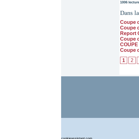
1006 lectur
Dans l
Coupe d
Coupe 
Report
Coupe 
COUPE 
Coupe 
1
2
cookieassistant.com