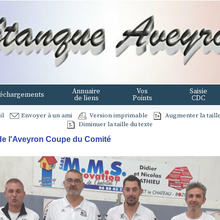
Annuaire
Vos
Saisie
échargements
de liens
Points
CDC
il
Envoyer à un ami
Version imprimable
Augmenter la taille
Diminuer la taille du texte
e l'Aveyron Coupe du Comité