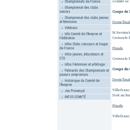
comité se 
Championnats de France
Championnat des clubs
Coupe de 
seniors
Championnat des clubs jeunes
Demi fina
et féminines
Vétérans
St Sernin
Info Comité de l'Aveyron et
Creissels 
Fédération
Infos Clubs concours et Coupe
Finale
de France
Infos jeunes, éducateurs et
Creissels 
CTD
Infos Féminines et arbitrage
Coupe du 
Palmarés des Championnats et
joueurs aveyronnais
Demi fina
Historique du Comité de
l'Aveyron
Villefranc
Jeu Provençal
Doit au bu
INFOS COMITÉ
Finale
Villefranc