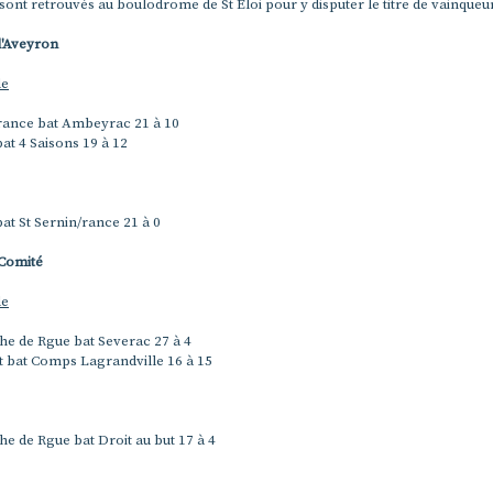
sont retrouvés au boulodrome de St Eloi pour y disputer le titre de vainqueur
l'Aveyron
le
/rance bat Ambeyrac 21 à 10
bat 4 Saisons 19 à 12
bat St Sernin/rance 21 à 0
Comité
le
he de Rgue bat Severac 27 à 4
t bat Comps Lagrandville 16 à 15
he de Rgue bat Droit au but 17 à 4