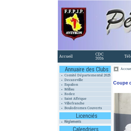
CDC
Accueil
Tél
2026
Annuaire des Clubs
Accue
Comité Départemental 2025
Decazeville
Coupe d
Espalion
Millau
Rodez
Saint Affrique
Villefranche
Boulodromes Couverts
Licenciés
Règlements
Calendriers