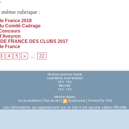
e
a même rubrique :
e France 2018
du Comité Cadrage
 Concours
d'Aveyron
DE FRANCE DES CLUBS 2017
de France
3
4
5
»
...
22
Horaires ouverture Comité
Lundi-Mardi Jeudi-Vendredi
14 H - 18 h
Mercredi
15 h - 19 h
Mention légales
Accès membres
|
Plan du site
|
Syndication
|
Powered by WM
Les informations qui apparaissent sur ce site n’ont aucune valeur officielle