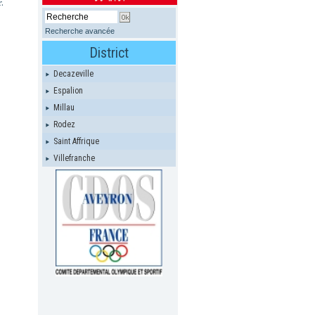
.
Recherche avancée
District
Decazeville
Espalion
Millau
Rodez
Saint Affrique
Villefranche