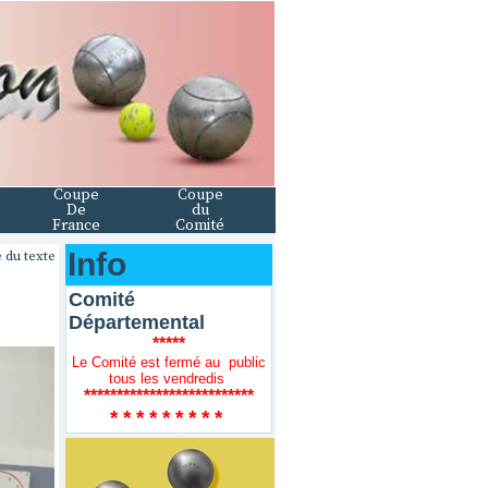
Coupe
Coupe
De
du
France
Comité
Info
 du texte
Comité
Départemental
*****
Le Comité est fermé au public
tous les vendredis
**************************
* * * * * * * * *