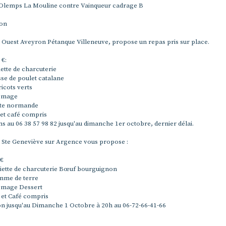
Olemps La Mouline contre Vainqueur cadrage B
ion
e Ouest Aveyron Pétanque Villeneuve, propose un repas pris sur place.
7 €:
iette de charcuterie
sse de poulet catalane
icots verts
omage
te normande
 et café compris
ns au 06 38 57 98 82 jusqu'au dimanche 1er octobre, dernier délai.
e Ste Geneviève sur Argence vous propose :
8€
iette de charcuterie Bœuf bourguignon
me de terre
mage Dessert
 et Café compris
on jusqu'au Dimanche 1 Octobre à 20h au 06-72-66-41-66