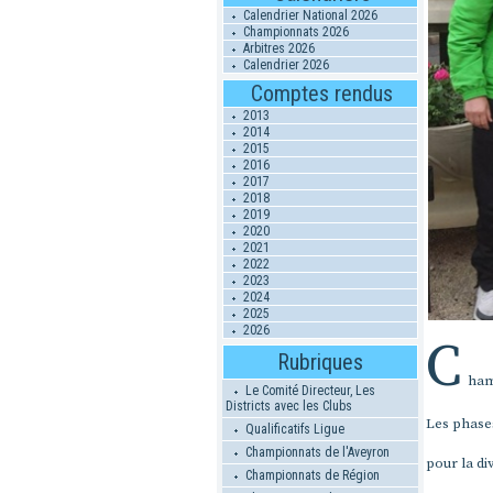
Calendrier National 2026
Championnats 2026
Arbitres 2026
Calendrier 2026
Comptes rendus
2013
2014
2015
2016
2017
2018
2019
2020
2021
2022
2023
2024
2025
2026
C
Rubriques
ham
Le Comité Directeur, Les
Districts avec les Clubs
Les phases
Qualificatifs Ligue
Championnats de l'Aveyron
pour la div
Championnats de Région