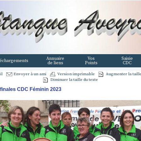
Annuaire
Vos
Saisie
échargements
de liens
Points
CDC
il
Envoyer à un ami
Version imprimable
Augmenter la taille
Diminuer la taille du texte
finales CDC Féminin 2023