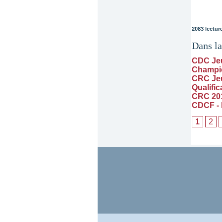
2083 lectur
Dans l
CDC Je
Champio
CRC Je
Qualific
CRC 201
CDCF - P
1
2