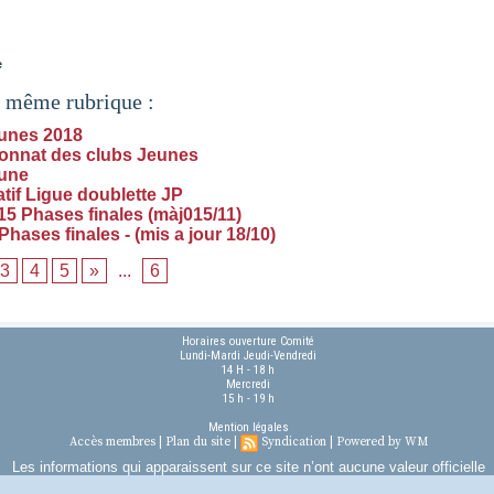
e
a même rubrique :
unes 2018
nnat des clubs Jeunes
une
atif Ligue doublette JP
5 Phases finales (màj015/11)
hases finales - (mis a jour 18/10)
3
4
5
»
...
6
Horaires ouverture Comité
Lundi-Mardi Jeudi-Vendredi
14 H - 18 h
Mercredi
15 h - 19 h
Mention légales
Accès membres
|
Plan du site
|
Syndication
|
Powered by WM
Les informations qui apparaissent sur ce site n’ont aucune valeur officielle