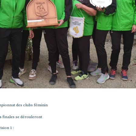
pionnat des clubs féminin
 finales se dérouleront
ision 1 :