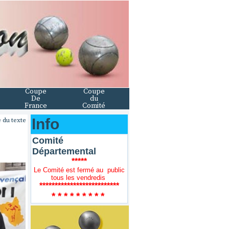
Coupe
Coupe
De
du
France
Comité
Info
 du texte
Comité
Départemental
*****
Le Comité est fermé au public
tous les vendredis
**************************
* * * * * * * * *