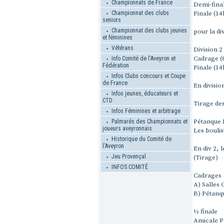
Championnats de France
Demi-final
Finale (14
Championnat des clubs
seniors
Championnat des clubs jeunes
pour la di
et féminines
Vétérans
Division 2
Cadrage (8
Info Comité de l'Aveyron et
Fédération
Finale (14
Infos Clubs concours et Coupe
de France
En divisio
Infos jeunes, éducateurs et
CTD
Tirage des
Infos Féminines et arbitrage
Pétanque 
Palmarés des Championnats et
joueurs aveyronnais
Les boulis
Historique du Comité de
l'Aveyron
En div 2, 
Jeu Provençal
(Tirage)
INFOS COMITÉ
Cadrages
A) Salles 
B) Pétanqu
½ finale
Amicale P