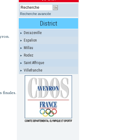
Recherche avancée
District
Decazeville
eyron.
Espalion
Millau
Rodez
Saint Affrique
Villefranche
 finales.