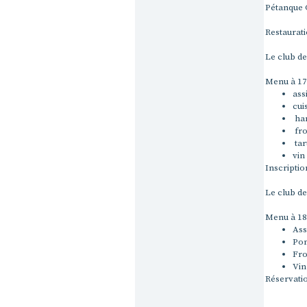
Pétanque 
Restaurat
Le club d
Menu à 1
ass
cui
har
fr
tar
vin
Inscriptio
Le club d
Menu à 1
Ass
Pom
Fro
Vin
Réservati