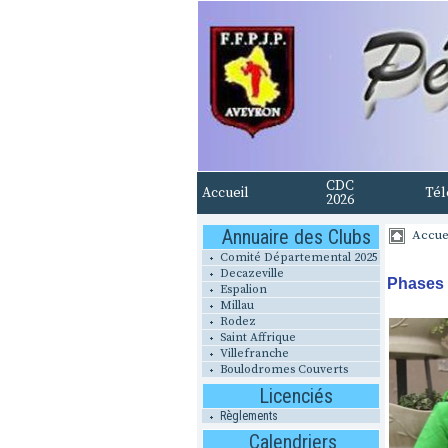
CDC
Accueil
Tél
2026
Annuaire des Clubs
Accue
Comité Départemental 2025
Decazeville
Phases 
Espalion
Millau
Rodez
Saint Affrique
Villefranche
Boulodromes Couverts
Licenciés
Règlements
Calendriers