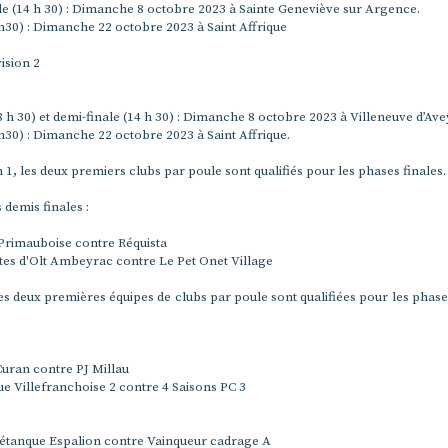
e (14 h 30) : Dimanche 8 octobre 2023 à Sainte Geneviève sur Argence.
h30) : Dimanche 22 octobre 2023 à Saint Affrique
vision 2
 h 30) et demi-finale (14 h 30) : Dimanche 8 octobre 2023 à Villeneuve d’Av
h30) : Dimanche 22 octobre 2023 à Saint Affrique.
n 1, les deux premiers clubs par poule sont qualifiés pour les phases finales.
 demis finales :
Primauboise contre Réquista
tes d'Olt Ambeyrac contre Le Pet Onet Village
les deux premières équipes de clubs par poule sont qualifiées pour les phases
Curan contre PJ Millau
e Villefranchoise 2 contre 4 Saisons PC 3
étanque Espalion contre Vainqueur cadrage A