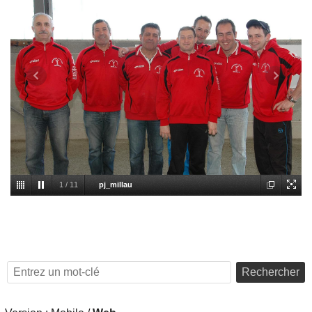
1
/
11
pj_millau
Rechercher