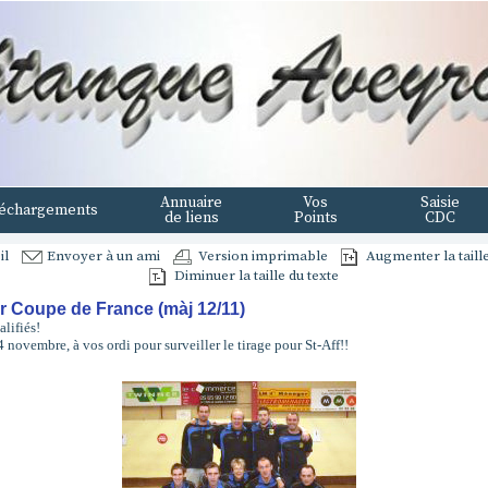
Annuaire
Vos
Saisie
échargements
de liens
Points
CDC
il
Envoyer à un ami
Version imprimable
Augmenter la taille
Diminuer la taille du texte
r Coupe de France (màj 12/11)
alifiés!
4 novembre, à vos ordi pour surveiller le tirage pour St-Aff!!