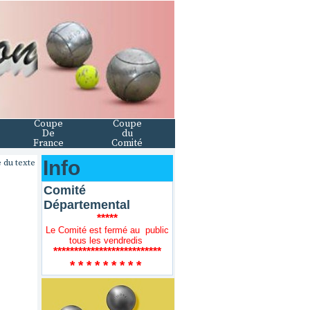
Coupe
Coupe
De
du
France
Comité
Info
 du texte
Comité
Départemental
*****
Le Comité est fermé au public
tous les vendredis
**************************
* * * * * * * * *