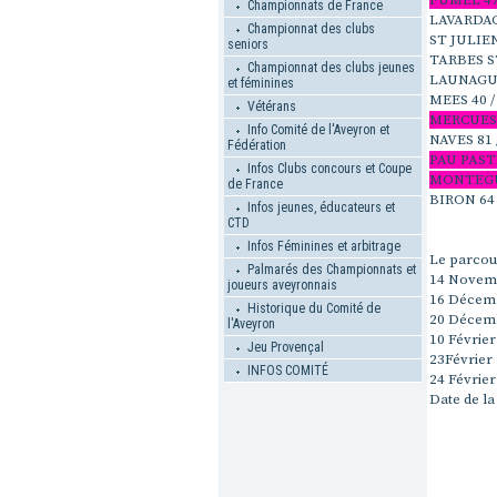
FUMEL 4
Championnats de France
LAVARDAC 
Championnat des clubs
ST JULIE
seniors
TARBES S
Championnat des clubs jeunes
LAUNAGUE
et féminines
MEES 40 
Vétérans
MERCUES
Info Comité de l'Aveyron et
NAVES 81 
Fédération
PAU PAST
Infos Clubs concours et Coupe
MONTEGU
de France
BIRON 64
Infos jeunes, éducateurs et
CTD
Infos Féminines et arbitrage
Le parcour
Palmarés des Championnats et
14 Novembr
joueurs aveyronnais
16 Décembr
Historique du Comité de
20 Décemb
l'Aveyron
10 Février
Jeu Provençal
23Février 
INFOS COMITÉ
24 Février
Date de la