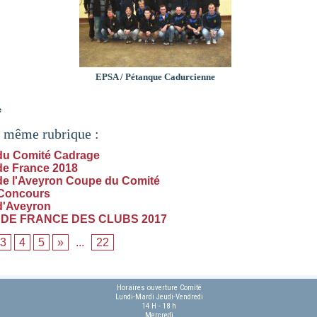
EPSA / Pétanque Cadurcienne
e
a même rubrique :
du Comité Cadrage
e France 2018
e l'Aveyron Coupe du Comité
 Concours
d'Aveyron
DE FRANCE DES CLUBS 2017
3
4
5
»
...
22
Horaires ouverture Comité
Lundi-Mardi Jeudi-Vendredi
14 H - 18 h
Mercredi