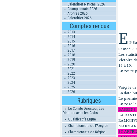
Calendrier National 2026
Championnats 2026
Arbitres 2026
Calendrier 2026
Comptes rendus
E
2013
2014
2015
P Sa
2016
Samedi 3 
2017
Les statis
2018
2019
Victoire d
2020
16 à 10.
2021
En route p
2022
2023
2024
2025
Voiçi le t
2026
La date bu
Le premier
Rubriques
En rose le
Le Comité Directeur, Les
BASSENS
Districts avec les Clubs
LA BASTI
Qualificatifs Ligue
RAMONVIL
Championnats de l'Aveyron
MARMAND
ST AFFRI
Championnats de Région