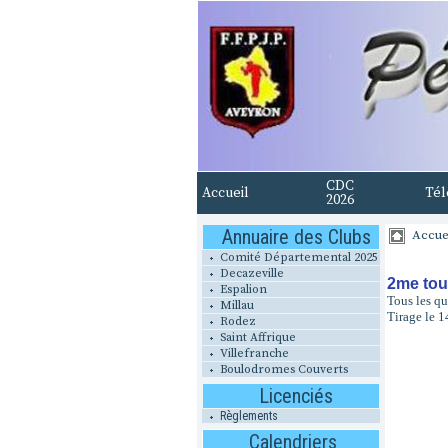
CDC
Accueil
Tél
2026
Annuaire des Clubs
Accue
Comité Départemental 2025
Decazeville
2me tou
Espalion
Tous les qu
Millau
Tirage le 1
Rodez
Saint Affrique
Villefranche
Boulodromes Couverts
Licenciés
Règlements
Calendriers