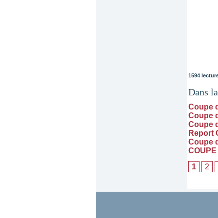
1594 lectur
Dans l
Coupe 
Coupe d
Coupe d
Report
Coupe 
COUPE 
1
2