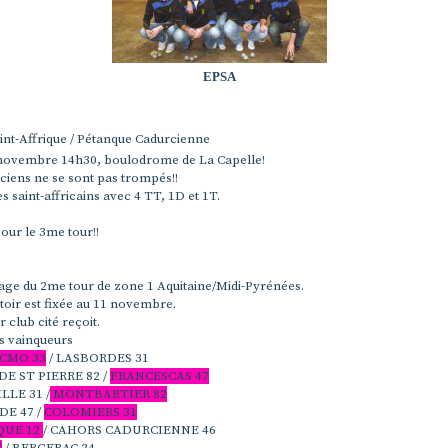
EPSA
int-Affrique / Pétanque Cadurcienne
novembre 14h30, boulodrome de La Capelle!
ticiens ne se sont pas trompés!!
es saint-affricains avec 4 TT, 1D et 1T.
our le 3me tour!!
irage du 2me tour de zone 1 Aquitaine/Midi-Pyrénées.
toir est fixée au 11 novembre.
 club cité reçoit.
s vainqueurs
 CMO 33
/ LASBORDES 31
DE ST PIERRE 82 /
FRANCESCAS 47
LE 31 /
MONTBARTIER 82
E 47 /
COLOMIERS 31
QUE 12
/ CAHORS CADURCIENNE 46