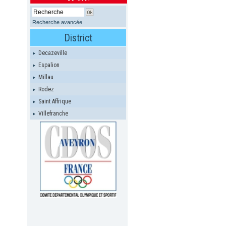
Recherche avancée
District
Decazeville
Espalion
Millau
Rodez
Saint Affrique
Villefranche