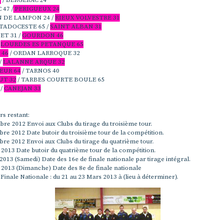
7
/ BERGERAC 24
47 /
PERIGUEUX 24
N DE LAMPON 24 /
RIEUX VOLVESTRE 31
TADOCESTE 65 /
SAINT ALBAN 31
T 31 /
GOURDON 46
/
LOURDES ES PETANQUE 65
 46
/ ORDAN LARROQUE 32
/
LALANNE ARQUE 32
EUR 64
/ TARNOS 40
T 32
/ TARBES COURTE BOULE 65
 /
CANEJAN 33
s restant:
e 2012 Envoi aux Clubs du tirage du troisième tour.
e 2012 Date butoir du troisième tour de la compétition.
re 2012 Envoi aux Clubs du tirage du quatrième tour.
 2013 Date butoir du quatrième tour de la compétition.
2013 (Samedi) Date des 16e de finale nationale par tirage intégral.
 2013 (Dimanche) Date des 8e de finale nationale
 Finale Nationale : du 21 au 23 Mars 2013 à (lieu à déterminer).