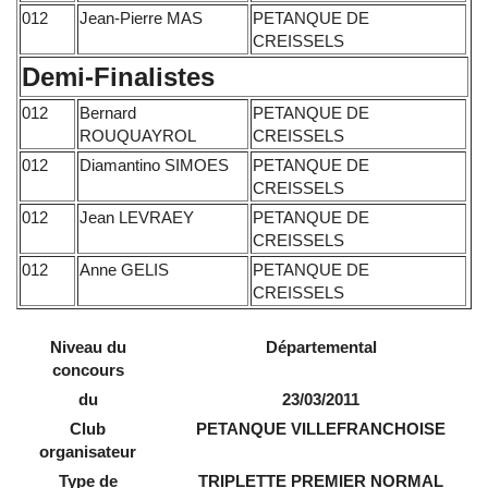
012
Jean-Pierre MAS
PETANQUE DE
CREISSELS
Demi-Finalistes
012
Bernard
PETANQUE DE
ROUQUAYROL
CREISSELS
012
Diamantino SIMOES
PETANQUE DE
CREISSELS
012
Jean LEVRAEY
PETANQUE DE
CREISSELS
012
Anne GELIS
PETANQUE DE
CREISSELS
Niveau du
Départemental
concours
du
23/03/2011
Club
PETANQUE VILLEFRANCHOISE
organisateur
Type de
TRIPLETTE PREMIER NORMAL