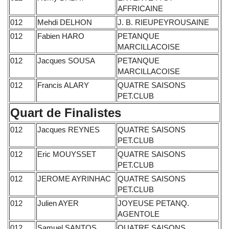
AFFRICAINE
012
Mehdi DELHON
J. B. RIEUPEYROUSAINE
012
Fabien HARO
PETANQUE
MARCILLACOISE
012
Jacques SOUSA
PETANQUE
MARCILLACOISE
012
Francis ALARY
QUATRE SAISONS
PET.CLUB
Quart de Finalistes
012
Jacques REYNES
QUATRE SAISONS
PET.CLUB
012
Eric MOUYSSET
QUATRE SAISONS
PET.CLUB
012
JEROME AYRINHAC
QUATRE SAISONS
PET.CLUB
012
Julien AYER
JOYEUSE PETANQ.
AGENTOLE
012
Samuel SANTOS
QUATRE SAISONS