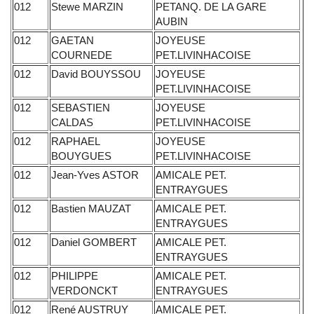
012
Stewe MARZIN
PETANQ. DE LA GARE
AUBIN
012
GAETAN
JOYEUSE
COURNEDE
PET.LIVINHACOISE
012
David BOUYSSOU
JOYEUSE
PET.LIVINHACOISE
012
SEBASTIEN
JOYEUSE
CALDAS
PET.LIVINHACOISE
012
RAPHAEL
JOYEUSE
BOUYGUES
PET.LIVINHACOISE
012
Jean-Yves ASTOR
AMICALE PET.
ENTRAYGUES
012
Bastien MAUZAT
AMICALE PET.
ENTRAYGUES
012
Daniel GOMBERT
AMICALE PET.
ENTRAYGUES
012
PHILIPPE
AMICALE PET.
VERDONCKT
ENTRAYGUES
012
René AUSTRUY
AMICALE PET.