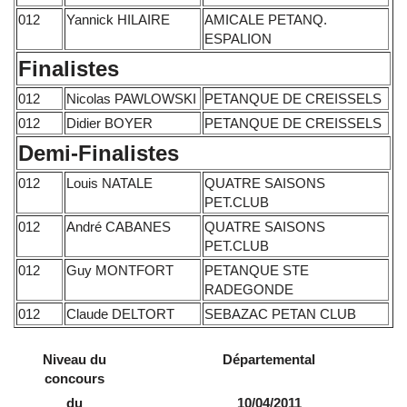
012
Yannick HILAIRE
AMICALE PETANQ.
ESPALION
Finalistes
012
Nicolas PAWLOWSKI
PETANQUE DE CREISSELS
012
Didier BOYER
PETANQUE DE CREISSELS
Demi-Finalistes
012
Louis NATALE
QUATRE SAISONS
PET.CLUB
012
André CABANES
QUATRE SAISONS
PET.CLUB
012
Guy MONTFORT
PETANQUE STE
RADEGONDE
012
Claude DELTORT
SEBAZAC PETAN CLUB
Niveau du
Départemental
concours
du
10/04/2011