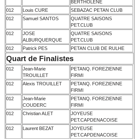
BERTHOLENE
012
Louis CURE
SEBAZAC PETAN CLUB
012
Samuel SANTOS
QUATRE SAISONS
PET.CLUB
012
JOSE
QUATRE SAISONS
ALBURQUERQUE
PET.CLUB
012
Patrick PES
PETAN CLUB DE RULHE
Quart de Finalistes
012
Jean-Marie
PETANQ. FOREZIENNE
TROUILLET
FIRMI
012
Alexis TROUILLET
PETANQ. FOREZIENNE
FIRMI
012
Jean-Marie
PETANQ. FOREZIENNE
COUDERC
FIRMI
012
Christian ALET
JOYEUSE
PET.CAPDENACOISE
012
Laurent BEZAT
JOYEUSE
PET.CAPDENACOISE