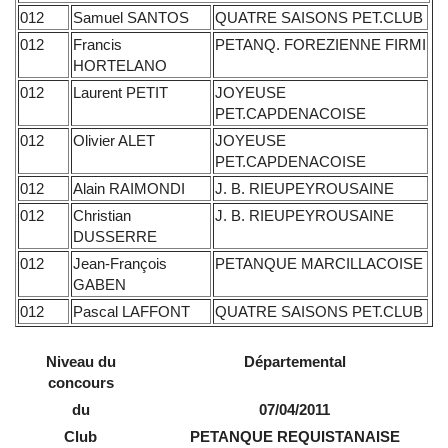
012
Samuel SANTOS
QUATRE SAISONS PET.CLUB
012
Francis
PETANQ. FOREZIENNE FIRMI
HORTELANO
012
Laurent PETIT
JOYEUSE
PET.CAPDENACOISE
012
Olivier ALET
JOYEUSE
PET.CAPDENACOISE
012
Alain RAIMONDI
J. B. RIEUPEYROUSAINE
012
Christian
J. B. RIEUPEYROUSAINE
DUSSERRE
012
Jean-François
PETANQUE MARCILLACOISE
GABEN
012
Pascal LAFFONT
QUATRE SAISONS PET.CLUB
Niveau du
Départemental
concours
du
07/04/2011
Club
PETANQUE REQUISTANAISE