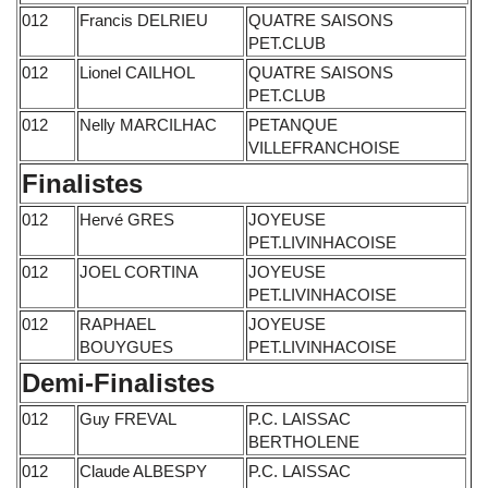
012
Francis DELRIEU
QUATRE SAISONS
PET.CLUB
012
Lionel CAILHOL
QUATRE SAISONS
PET.CLUB
012
Nelly MARCILHAC
PETANQUE
VILLEFRANCHOISE
Finalistes
012
Hervé GRES
JOYEUSE
PET.LIVINHACOISE
012
JOEL CORTINA
JOYEUSE
PET.LIVINHACOISE
012
RAPHAEL
JOYEUSE
BOUYGUES
PET.LIVINHACOISE
Demi-Finalistes
012
Guy FREVAL
P.C. LAISSAC
BERTHOLENE
012
Claude ALBESPY
P.C. LAISSAC