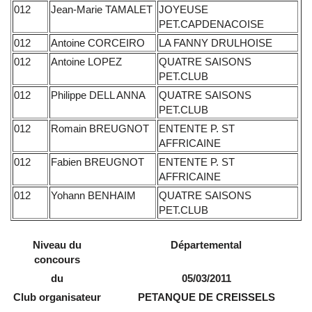
012
Jean-Marie TAMALET
JOYEUSE
PET.CAPDENACOISE
012
Antoine CORCEIRO
LA FANNY DRULHOISE
012
Antoine LOPEZ
QUATRE SAISONS
PET.CLUB
012
Philippe DELL ANNA
QUATRE SAISONS
PET.CLUB
012
Romain BREUGNOT
ENTENTE P. ST
AFFRICAINE
012
Fabien BREUGNOT
ENTENTE P. ST
AFFRICAINE
012
Yohann BENHAIM
QUATRE SAISONS
PET.CLUB
Niveau du
Départemental
concours
du
05/03/2011
Club organisateur
PETANQUE DE CREISSELS