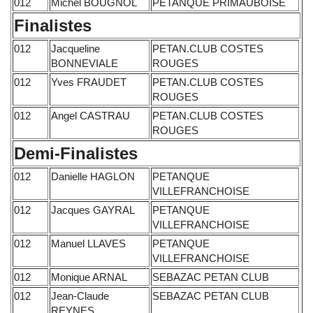
012
Michel BOUGNOL
PETANQUE PRIMAUBOISE
Finalistes
012
Jacqueline
PETAN.CLUB COSTES
BONNEVIALE
ROUGES
012
Yves FRAUDET
PETAN.CLUB COSTES
ROUGES
012
Angel CASTRAU
PETAN.CLUB COSTES
ROUGES
Demi-Finalistes
012
Danielle HAGLON
PETANQUE
VILLEFRANCHOISE
012
Jacques GAYRAL
PETANQUE
VILLEFRANCHOISE
012
Manuel LLAVES
PETANQUE
VILLEFRANCHOISE
012
Monique ARNAL
SEBAZAC PETAN CLUB
012
Jean-Claude
SEBAZAC PETAN CLUB
REYNES