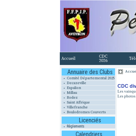
CDC
Accueil
Tél
2026
Annuaire des Clubs
Accue
Comité Départemental 2025
Decazeville
CDC div I
Espalion
Les vainqu
Millau
Les photos 
Rodez
Saint Affrique
Villefranche
Boulodromes Couverts
Licenciés
Règlements
Calendriers