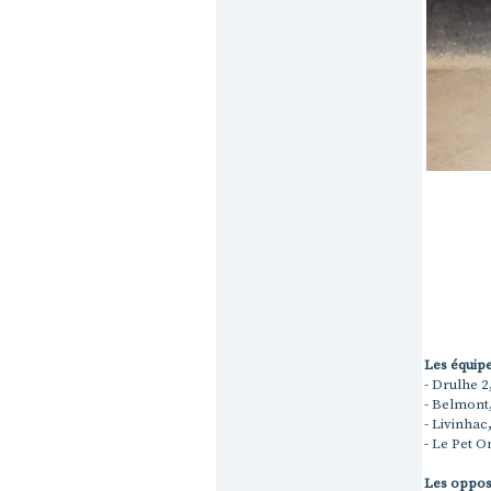
Les équipe
- Drulhe 2
- Belmont
- Livinhac
- Le Pet O
Les opposi