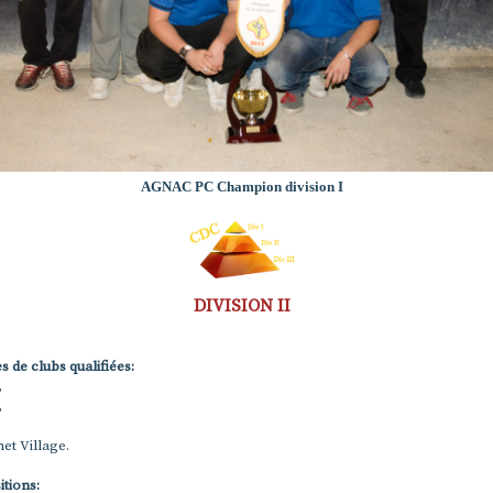
AGNAC PC Champion division I
DIVISION II
s de clubs qualifiées:
,
,
,
net Village.
tions: