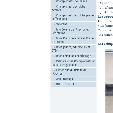
Championnats de France
- Agnac 1,
Championnat des clubs
- Villefran
seniors
- Quatre-S
Championnat des clubs jeunes
Les opposi
et féminines
1er poule
Vétérans
Villefranc
Info Comité de l'Aveyron et
Carcenac 
Fédération
Les renco
Infos Clubs concours et Coupe
de France
Les vainqu
Infos jeunes, éducateurs et
CTD
Infos Féminines et arbitrage
Palmarés des Championnats et
joueurs aveyronnais
Historique du Comité de
l'Aveyron
Jeu Provençal
INFOS COMITÉ