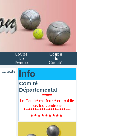
Coupe
Coupe
De
du
France
Comité
Info
 du texte
Comité
Départemental
*****
Le Comité est fermé au public
tous les vendredis
**************************
* * * * * * * * *