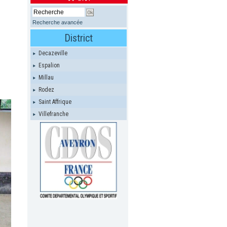
Recherche avancée
District
Decazeville
Espalion
Millau
Rodez
Saint Affrique
Villefranche