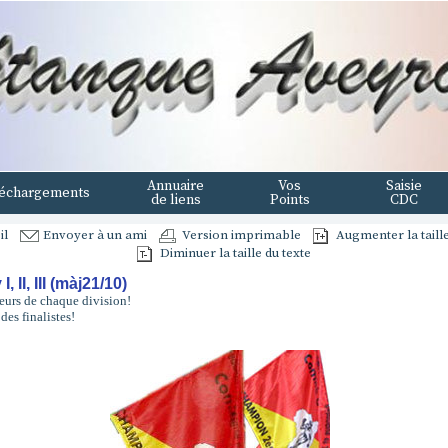
Annuaire
Vos
Saisie
échargements
de liens
Points
CDC
il
Envoyer à un ami
Version imprimable
Augmenter la taille
Diminuer la taille du texte
, II, III (màj21/10)
eurs de chaque division!
des finalistes!