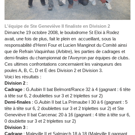
L'équipe de Ste Geneviève II finaliste en Division 2
Dimanche 19 octobre 2008, le boulodrome St Eloi à Rodez
avait, une fois de plus, fait le plein en accueillant, sous la
responsabilité d’Henri Four et Lucien Manginot du Comité ainsi
que de Refrain Vaquinhas (Arbitre), les parties de cadrages et
demi-finales du championnat de l’Aveyron par équipes de clubs.
Ces ultimes confrontations concernaient les vainqueurs des
poules A, B, C, D et E des Division 2 et Division 3.
Voici les résultats :
Division 2
:
Cadrage
: G.Aubin II bat Belmont/Rance 32 à 4 (gagnant : 6 tête
à tête sur 6, 2 doublettes sur 3 et 2 triplettes sur 2)
Demi-finales
: G.Aubin II bat La Primaube I 30 à 6 (gagnant : 5
tête à tête sur 6, 2 doublettes sur 3 et 2 triplettes sur 2) et Ste
Geneviève II bat Carcenac 20 à 16 (gagnant : 4 tête à tête sur 6,
0 doublette sur 3 et 2 triplettes sur 2)
Division 3
:
Cadrage
: Maleville II et Salmiech 18 à 18 (Maleville II gagnant