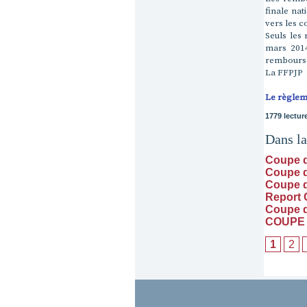
finale nat
vers les c
Seuls les
mars 2014
rembours
La FFPJP
Le règlem
1779 lectur
Dans l
Coupe d
Coupe 
Coupe d
Report
Coupe 
COUPE 
1
2