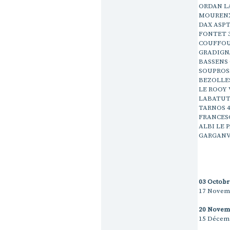
ORDAN LA
MOURENX 
DAX ASPT
FONTET 3
COUFFOU
GRADIGNA
BASSENS 
SOUPROSS
BEZOLLES
LE ROOY 
LABATUT 
TARNOS 4
FRANCESC
ALBI LE P
GARGANVI
03 Octobre
17 Novemb
20 Novembr
15 Décembr