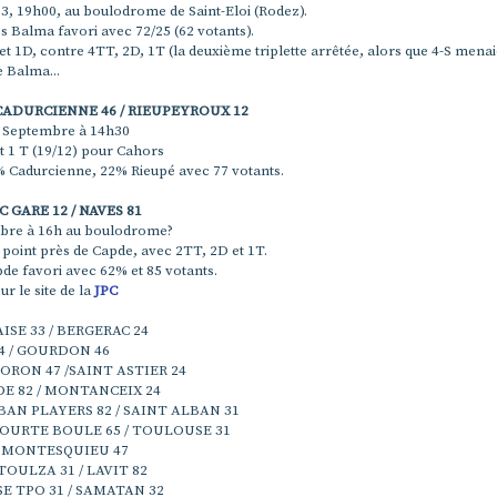
3, 19h00, au boulodrome de Saint-Eloi (Rodez).
 Balma favori avec 72/25 (62 votants).
t 1D, contre 4TT, 2D, 1T (la deuxième triplette arrêtée, alors que 4-S menaie
e Balma...
ADURCIENNE 46 / RIEUPEYROUX 12
 Septembre à 14h30
t 1 T (19/12) pour Cahors
 Cadurcienne, 22% Rieupé avec 77 votants.
 GARE 12 / NAVES 81
bre à 16h au boulodrome?
 point près de Capde, avec 2TT, 2D et 1T.
de favori avec 62% et 85 votants.
ur le site de la
JPC
SE 33 / BERGERAC 24
4 / GOURDON 46
RON 47 /SAINT ASTIER 24
E 82 / MONTANCEIX 24
N PLAYERS 82 / SAINT ALBAN 31
OURTE BOULE 65 / TOULOUSE 31
/ MONTESQUIEU 47
TOULZA 31 / LAVIT 82
 TPO 31 / SAMATAN 32