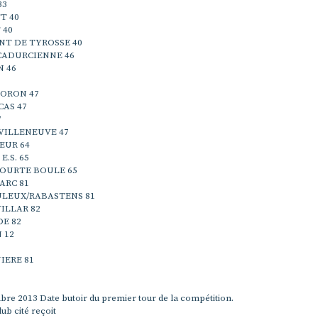
33
T 40
 40
NT DE TYROSSE 40
CADURCIENNE 46
 46
ORON 47
AS 47
7
VILLENEUVE 47
EUR 64
E.S. 65
COURTE BOULE 65
PARC 81
LEUX/RABASTENS 81
ILLAR 82
E 82
 12
IERE 81
re 2013 Date butoir du premier tour de la compétition.
ub cité reçoit