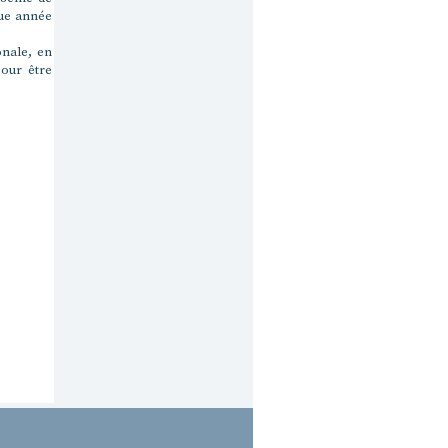
que année
onale, en
our être