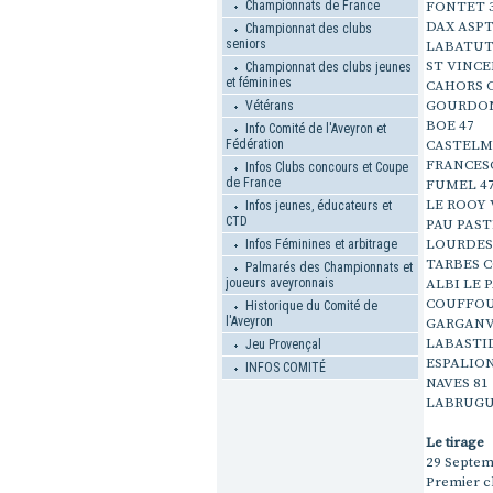
Championnats de France
FONTET 
DAX ASPT
Championnat des clubs
seniors
LABATUT
ST VINCE
Championnat des clubs jeunes
et féminines
CAHORS 
GOURDON
Vétérans
BOE 47
Info Comité de l'Aveyron et
Fédération
CASTELM
FRANCESC
Infos Clubs concours et Coupe
de France
FUMEL 4
LE ROOY 
Infos jeunes, éducateurs et
CTD
PAU PAST
LOURDES 
Infos Féminines et arbitrage
TARBES 
Palmarés des Championnats et
joueurs aveyronnais
ALBI LE 
COUFFOU
Historique du Comité de
l'Aveyron
GARGANV
LABASTID
Jeu Provençal
ESPALION
INFOS COMITÉ
NAVES 81
LABRUGU
Le tirage
29 Septemb
Premier cl