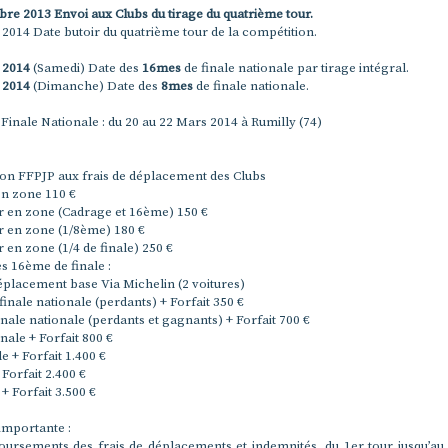
re 2013 Envoi aux Clubs du tirage du quatrième tour.
 2014 Date butoir du quatrième tour de la compétition.
 2014
(Samedi) Date des
16mes
de finale nationale par tirage intégral.
 2014
(Dimanche) Date des
8mes
de finale nationale.
 Finale Nationale : du 20 au 22 Mars 2014 à Rumilly (74)
ion FFPJP aux frais de déplacement des Clubs
en zone 110 €
 en zone (Cadrage et 16ème) 150 €
 en zone (1/8ème) 180 €
en zone (1/4 de finale) 250 €
es 16ème de finale :
éplacement base Via Michelin (2 voitures)
inale nationale (perdants) + Forfait 350 €
nale nationale (perdants et gagnants) + Forfait 700 €
inale + Forfait 800 €
e + Forfait 1.400 €
 Forfait 2.400 €
+ Forfait 3.500 €
importante :
ursements des frais de déplacements et indemnités, du 1er tour jusqu’a