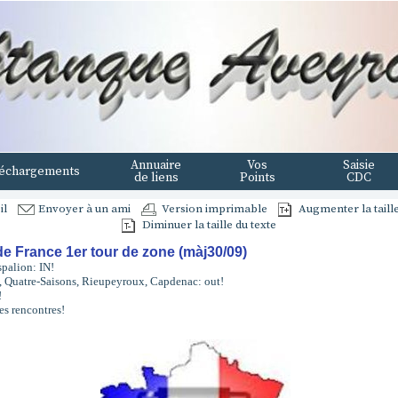
Annuaire
Vos
Saisie
échargements
de liens
Points
CDC
il
Envoyer à un ami
Version imprimable
Augmenter la taille
Diminuer la taille du texte
e France 1er tour de zone (màj30/09)
palion: IN!
e, Quatre-Saisons, Rieupeyroux, Capdenac: out!
!
es rencontres!