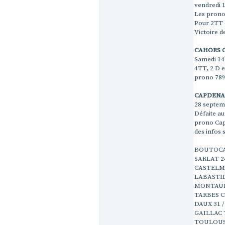
vendredi 1
Les pronos
Pour 2TT e
Victoire d
CAHORS C
Samedi 14
4TT, 2 D e
prono 78%
CAPDENAC
28 septem
Défaite au
prono Cap
des infos s
BOUTOCAI
SARLAT 2
CASTELMO
LABASTID
MONTAUBA
TARBES C
DAUX 31 
GAILLAC 
TOULOUSE