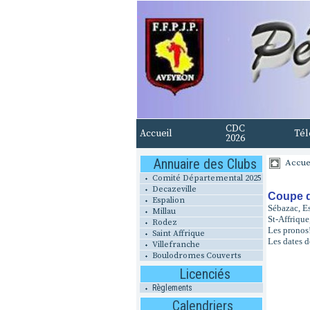
CDC
Accueil
Tél
2026
Annuaire des Clubs
Accue
Comité Départemental 2025
Decazeville
Coupe d
Espalion
Sébazac, Es
Millau
St-Affriqu
Rodez
Les pronos
Saint Affrique
Les dates d
Villefranche
Boulodromes Couverts
Licenciés
Règlements
Calendriers