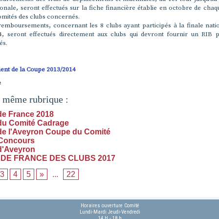
ionale, seront effectués sur la fiche financière établie en octobre de cha
omités des clubs concernés.
 remboursements, concernant les 8 clubs ayant participés à la finale nati
, seront effectués directement aux clubs qui devront fournir un RIB p
és.
ent de la Coupe 2013/2014
e
a même rubrique :
e France 2018
du Comité Cadrage
e l'Aveyron Coupe du Comité
 Concours
d'Aveyron
DE FRANCE DES CLUBS 2017
3
4
5
»
...
22
Horaires ouverture Comité
Lundi-Mardi Jeudi-Vendredi
14 H - 18 h