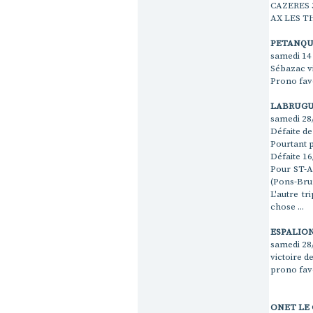
CAZERES 
AX LES T
PETANQUE
samedi 14
Sébazac vi
Prono favo
LABRUGUI
samedi 28/
Défaite de
Pourtant 
Défaite 16
Pour ST-A
(Pons-Bru
L'autre tr
chose ...
ESPALION
samedi 28
victoire d
prono favo
ONET LE 