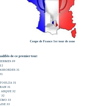
Coupe de France 1er tour de zone
ualifiés de ce premier tour:
HERMES 09
12
ASBORDES 31
31
TOULZA 31
BAN 31
 ARQUE 32
 32
 CMO 33
ISE 33