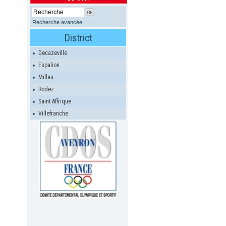
Recherche avancée
District
Decazeville
Espalion
Millau
Rodez
Saint Affrique
Villefranche