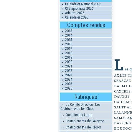
Calendrier National 2026
Championnats 2026
Arbitres 2026
Calendrier 2026
Comptes rendus
2013
2014
2015
2016
2017
2018
2019
L
2020
2021
es q
2022
2023
AX LES T
2024
SEBAZAC 
2025
BALMA L
2026
CAZERES 
Rubriques
DAUX 31
GAILLAC 
Le Comité Directeur, Les
SAINT AL
Districts avec les Clubs
LALANNE
Qualificatifs Ligue
SAMATAN
Championnats de l'Aveyron
BASSENS
Championnats de Région
BOUTOCA