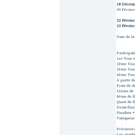
18 Décemb
09 Février
22 Février
23 Février
Date de la
Participat
1er Tour 
2ème Tour
3ème Tour
4ème Tour 
A partir d
Frais de d
16ème de f
8ème de fi
Quart de f
Demi-final
Finaliste +
Vainqueur 
Précision 
Les rembo