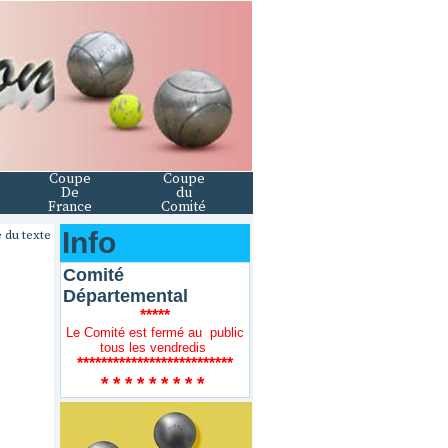
Coupe
Coupe
De
du
France
Comité
Info
 du texte
Comité
Départemental
*****
Le Comité est fermé au public
tous les vendredis
**************************
* * * * * * * * *