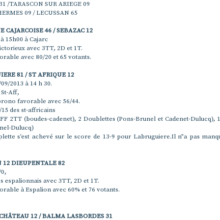
31 /TARASCON SUR ARIEGE 09
HERMES 09 / LECUSSAN 65
 CAJARCOISE 46 / SEBAZAC 12
 à 15h00 à Cajarc
ctorieux avec 3TT, 2D et 1T.
rable avec 80/20 et 65 votants.
ERE 81 / ST AFRIQUE 12
09/2013 à 14 h 30.
 St-Aff,
prono favorable avec 56/44.
/15 des st-affricains
FF 2TT (boudes-cadenet), 2 Doublettes (Pons-Brunel et Cadenet-Dulucq), 1 
nel-Dulucq)
iplette s'est achevé sur le score de 13-9 pour Labruguiere.Il n"a pas man
 12 DIEUPENTALE 82
/0,
es espalionnais avec 3TT, 2D et 1T.
rable à Espalion avec 60% et 76 votants.
CHÂTEAU 12 / BALMA LASBORDES 31