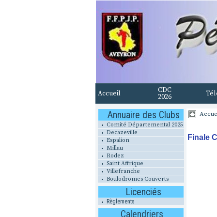
CDC
Accueil
Tél
2026
Annuaire des Clubs
Accue
Comité Départemental 2025
Decazeville
Finale 
Espalion
Millau
Rodez
Saint Affrique
Villefranche
Boulodromes Couverts
Licenciés
Règlements
Calendriers