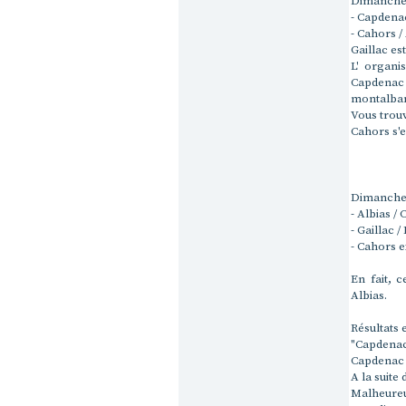
Dimanche 
- Capdenac
- Cahors /
Gaillac es
L' organi
Capdenac 
montalban
Vous trouv
Cahors s'e
Dimanche 
- Albias /
- Gaillac 
- Cahors 
En fait, 
Albias.
Résultats
"Capdenac
Capdenac 
A la suite
Malheureu