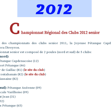
C
hampionnat Régional des Clubs 2012 senior
r des championnats des clubs senior 2011, la Joyeuse Pétanque Capd
era l'Aveyron.
nnat senior est composé de 2 poules (nord et sud) de 5 clubs:
(nord):
étanque Capdenacoise (12)
ort Pétanque (46)
 de Gaillac (81) (
le site du club
)
ontabanais (82) (
le site du club
)
assaine (82)
sud):
Pétanque Axéenne (09)
ale Varilhoise (09)
t Jean (31)
32)
s Pétanque (65)