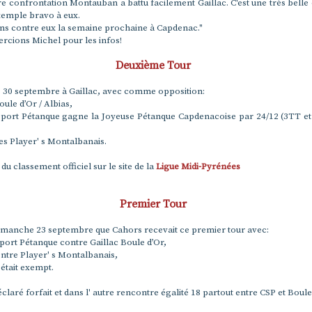
re confrontation Montauban a battu facilement Gaillac. C'est une très belle 
xemple bravo à eux.
ns contre eux la semaine prochaine à Capdenac."
rcions Michel pour les infos!
Deuxième Tour
30 septembre à Gaillac, avec comme opposition:
oule d’Or / Albias,
Sport Pétanque gagne la Joyeuse Pétanque Capdenacoise par 24/12 (3TT e
es Player' s Montalbanais.
 du classement officiel sur le site de la
Ligue Midi-Pyrénées
Premier Tour
 dimanche 23 septembre que Cahors recevait ce premier tour avec:
port Pétanque contre Gaillac Boule d’Or,
ontre Player' s Montalbanais,
était exempt.
éclaré forfait et dans l' autre rencontre égalité 18 partout entre CSP et Boule