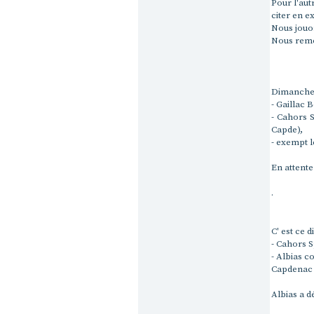
Pour l'aut
citer en e
Nous jouo
Nous reme
Dimanche 
- Gaillac B
- Cahors 
Capde),
- exempt l
En attente
.
C' est ce
- Cahors S
- Albias c
Capdenac 
Albias a d