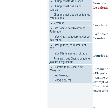
Championnats de France
Vous avez 
Championnat des clubs
Le calendr
seniors
Championnat des clubs jeunes
et féminines
Vétérans
Les résult
Info Comité de l'Aveyron et
Fédération
La finale 
Infos Clubs concours et Coupe
Lourdes dé
de France
Infos jeunes, éducateurs et
CTD
Infos Féminines et arbitrage
Lourdes a 
Palmarés des Championnats et
joueurs aveyronnais
Historique du Comité de
Dimanche
l'Aveyron
- Player' 
Jeu Provençal
- Gaillac 
INFOS COMITÉ
exempt Al
Une défai
excuser le