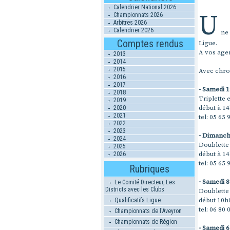
Calendrier National 2026
U
Championnats 2026
Arbitres 2026
Calendrier 2026
ne
Comptes rendus
Ligue.
A vos agen
2013
2014
2015
Avec chro
2016
2017
- Samedi 1
2018
Triplette 
2019
début à 1
2020
2021
tel: 05 65 
2022
2023
- Dimanche
2024
Doublette 
2025
début à 1
2026
tel: 05 65 
Rubriques
- Samedi 8
Le Comité Directeur, Les
Districts avec les Clubs
Doublette
début 10h
Qualificatifs Ligue
tel: 06 80 
Championnats de l'Aveyron
Championnats de Région
- Samedi 6