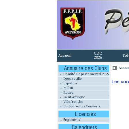
CDC
Accueil
Tél
2026
Annuaire des Clubs
Accue
Comité Départemental 2025
Decazeville
Les con
Espalion
Millau
Rodez
Saint Affrique
Villefranche
Boulodromes Couverts
Licenciés
Règlements
Calendriers