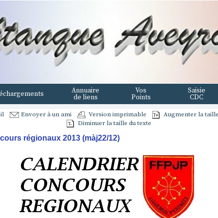
Annuaire
Vos
Saisie
échargements
de liens
Points
CDC
il
Envoyer à un ami
Version imprimable
Augmenter la taille
Diminuer la taille du texte
cours régionaux 2013 (màj22/12)