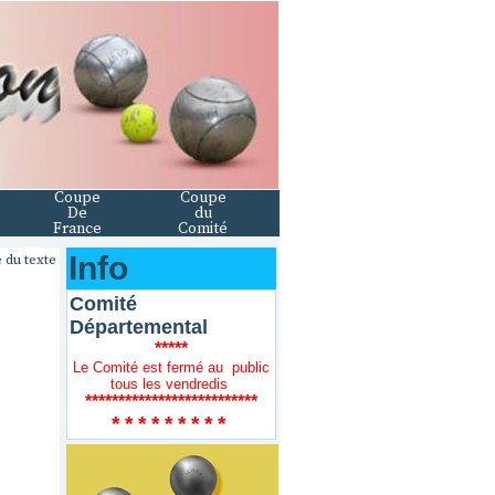
Coupe
Coupe
De
du
France
Comité
Info
 du texte
Comité
Départemental
*****
Le Comité est fermé au public
tous les vendredis
**************************
* * * * * * * * *