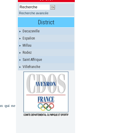
Recherche avancée
District
Decazeville
Espalion
Millau
Rodez
Saint Affrique
Villefranche
ux qui ne