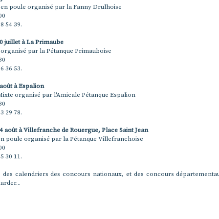
 en poule organisé par la Fanny Drulhoise
00
68 54 39.
0 juillet à La Primaube
 organisé par la Pétanque Primauboise
30
86 36 53.
 août à Espalion
Mixte organisé par l'Amicale Pétanque Espalion
30
53 29 78.
4 août à Villefranche de Rouergue, Place Saint Jean
en poule organisé par la Pétanque Villefranchoise
00
45 30 11.
e des calendriers des concours nationaux, et des concours départementa
arder...