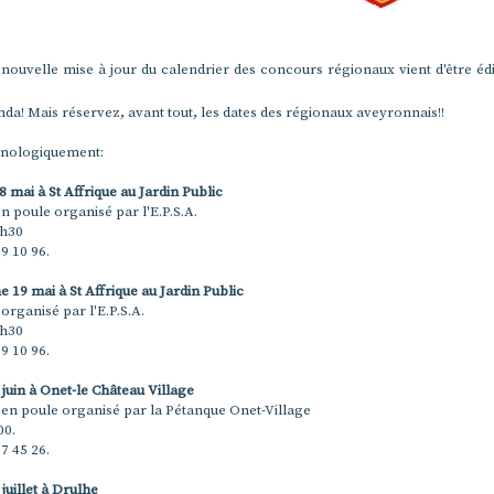
 nouvelle mise à jour du calendrier des concours régionaux vient d'être édi
da! Mais réservez, avant tout, les dates des régionaux aveyronnais!!
nologiquement:
8 mai à St Affrique au Jardin Public
en poule organisé par l'E.P.S.A.
4h30
99 10 96.
 19 mai à St Affrique au Jardin Public
organisé par l'E.P.S.A.
4h30
99 10 96.
 juin à Onet-le Château Village
 en poule organisé par la Pétanque Onet-Village
00.
07 45 26.
 juillet à Drulhe