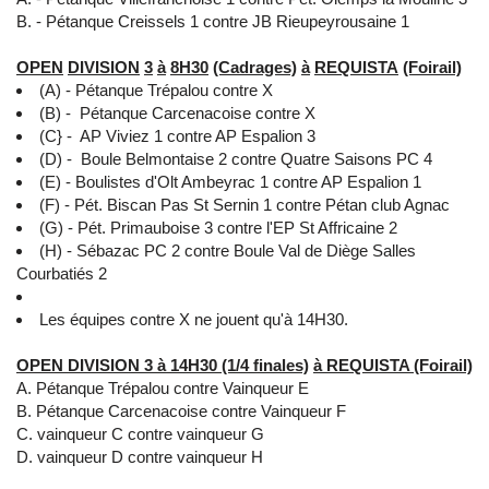
- Pétanque Creissels 1 contre JB Rieupeyrousaine 1
OPEN
DIVISION
3
à
8H30
(Cadrages)
à
REQUISTA
(Foirail)
(A) - Pétanque Trépalou contre X
(B) - Pétanque Carcenacoise contre X
(C} - AP Viviez 1 contre AP Espalion 3
(D) - Boule Belmontaise 2 contre Quatre Saisons PC 4
(E) - Boulistes d'Olt Ambeyrac 1 contre AP Espalion 1
(F) - Pét. Biscan Pas St Sernin 1 contre Pétan club Agnac
(G) - Pét. Primauboise 3 contre l'EP St Affricaine 2
(H) - Sébazac PC 2 contre Boule Val de Diège Salles
Courbatiés 2
Les équipes contre X ne jouent qu'à 14H30.
OPEN DIVISION 3
à
14H30 (1/4 finales)
à
REQUISTA (Foirail)
Pétanque Trépalou contre Vainqueur E
Pétanque Carcenacoise contre Vainqueur F
vainqueur C contre vainqueur G
vainqueur D contre vainqueur H