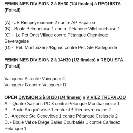
FEMININES DIVISION 2
à
8H30 (1/4 finales)
à
REQUISTA
(Foirail)
(A) - JB Rieupeyrousaine 2 contre AP Espalion
(B) - Boule Belmontaise 1 contre Pétanque Villefranchoise 1
(C) - Le Pet Onet Village contre Pétanque Cheminote
Séveragaise
(D) - Pét. Montbazens/Rignac contre Pét. Ste Radegonde
FEMININES DIVISION 2
à
14H30 (1/2 finales)
à
REQUISTA
(Foirail)
Vainqueur A contre Vainqueur C
Vainqueur B contre Vainqueur D
OPEN
DIVISION 2
à
8H30 (1/4 finales)
à
VIVIEZ TREPALOU
- Quatre Saisons PC 3 contre Pétanque Montbazinoise 1
- Boule Broquiésoise 1 contre JB Rieupeyrousaine 2
-Argence Ste Geneviève 1 contre Pétanque Creissels 2
- Boule Val de Diège Salles Courbatiés 1 contre Carladez
Pétanque 1