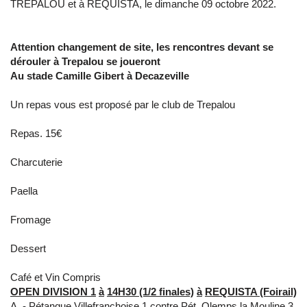
TREPALOU et à REQUISTA, le dimanche 09 octobre 2022.
Attention changement de site, les rencontres devant se
dérouler à Trepalou se joueront
Au stade Camille Gibert à Decazeville
Un repas vous est proposé par le club de Trepalou
Repas. 15€
Charcuterie
Paella
Fromage
Dessert
Café et Vin Compris
OPEN DIVISION 1
à
14H30
(1/2 finales)
à
REQUISTA (Foirail)
- Pétanque Villefranchoise 1 contre Pét. Olemps la Mouline 3