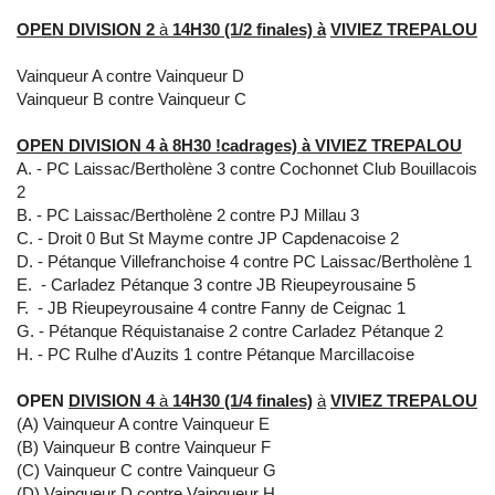
OPEN DIVISION 2
à
14H30 (1/2 finales)
à
VIVIEZ TREPALOU
Vainqueur A contre Vainqueur D
Vainqueur B contre Vainqueur C
OPEN DIVISION 4
à
8H30 !cadrages)
à
VIVIEZ TREPALOU
- PC Laissac/Bertholène 3 contre Cochonnet Club Bouillacois
2
- PC Laissac/Bertholène 2 contre PJ Millau 3
- Droit 0 But St Mayme contre JP Capdenacoise 2
- Pétanque Villefranchoise 4 contre PC Laissac/Bertholène 1
- Carladez Pétanque 3 contre JB Rieupeyrousaine 5
- JB Rieupeyrousaine 4 contre Fanny de Ceignac 1
- Pétanque Réquistanaise 2 contre Carladez Pétanque 2
- PC Rulhe d'Auzits 1 contre Pétanque Marcillacoise
OPEN
DIVISION 4
à
14H30 (1/4 finales)
à
VIVIEZ TREPALOU
(A) Vainqueur A contre Vainqueur E
(B) Vainqueur B contre Vainqueur F
(C) Vainqueur C contre Vainqueur G
(D) Vainqueur D contre Vainqueur H