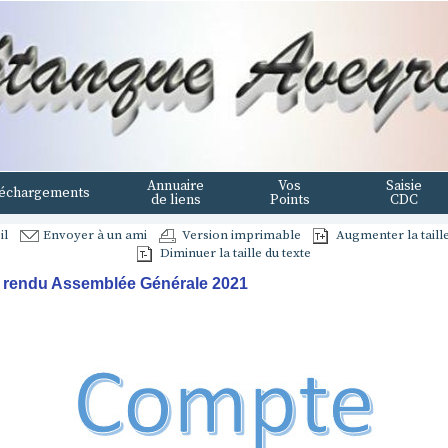
Annuaire
Vos
Saisie
échargements
de liens
Points
CDC
il
Envoyer à un ami
Version imprimable
Augmenter la taille
Diminuer la taille du texte
rendu Assemblée Générale 2021