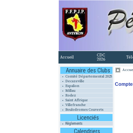
CDC
Accueil
Tél
2026
Annuaire des Clubs
Accue
Comité Départemental 2025
Decazeville
Compte 
Espalion
Millau
Rodez
Saint Affrique
Villefranche
Boulodromes Couverts
Licenciés
Règlements
Calendriers