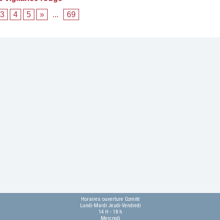
3
4
5
»
...
69
Horaires ouverture Comité
Lundi-Mardi Jeudi-Vendredi
14 H - 18 h
Mercredi