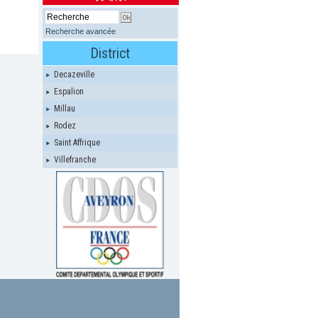
Recherche avancée
District
Decazeville
Espalion
Millau
Rodez
Saint Affrique
Villefranche