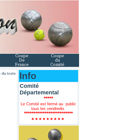
Coupe
Coupe
De
du
France
Comité
Info
 du texte
Comité
Départemental
*****
Le Comité est fermé au public
tous les vendredis
**************************
* * * * * * * * *