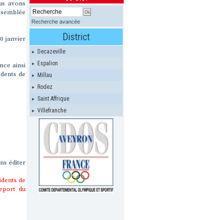
us avons
Assemblée
Recherche avancée
District
0 janvier
Decazeville
Espalion
nce ainsi
idents de
Millau
Rodez
Saint Affrique
Villefranche
ns éditer
idents de
eport du