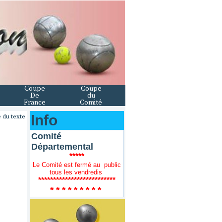
Coupe
Coupe
De
du
France
Comité
Info
 du texte
Comité
Départemental
*****
Le Comité est fermé au public
tous les vendredis
**************************
* * * * * * * * *