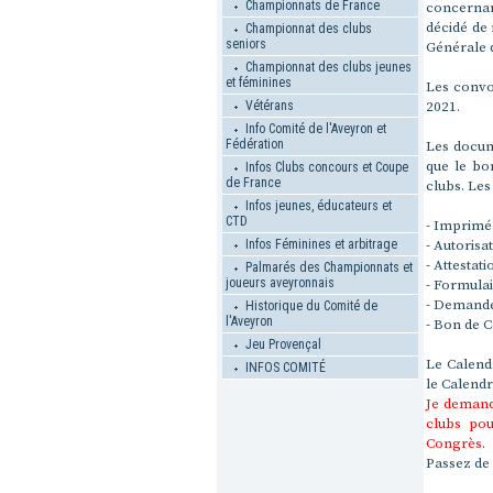
Championnats de France
concernan
décidé de 
Championnat des clubs
seniors
Générale 
Championnat des clubs jeunes
et féminines
Les convo
Vétérans
2021.
Info Comité de l'Aveyron et
Fédération
Les docum
que le bo
Infos Clubs concours et Coupe
de France
clubs. Les
Infos jeunes, éducateurs et
CTD
- Imprimé
Infos Féminines et arbitrage
- Autorisa
- Attestat
Palmarés des Championnats et
joueurs aveyronnais
- Formula
- Demande
Historique du Comité de
l'Aveyron
- Bon de 
Jeu Provençal
Le Calendr
INFOS COMITÉ
le Calendr
Je demande
clubs pou
Congrès.
Passez de 