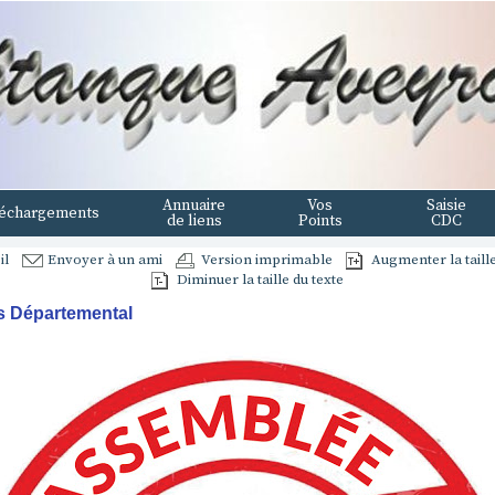
Annuaire
Vos
Saisie
échargements
de liens
Points
CDC
il
Envoyer à un ami
Version imprimable
Augmenter la taille
Diminuer la taille du texte
 Départemental