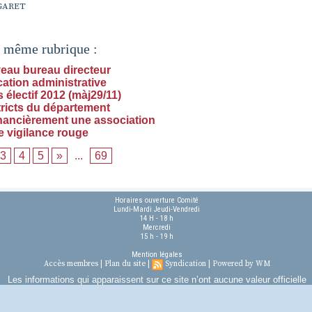
GARET
a même rubrique :
eau bureau directeur
cation administrative
électif 2012 (màj29/11)
tricts du département
inancièrement une association
e vigilance rouge
3
4
5
»
...
69
Horaires ouverture Comité
Lundi-Mardi Jeudi-Vendredi
14 H - 18 h
Mercredi
15 h - 19 h
Mention légales
Accès membres
|
Plan du site
|
Syndication
|
Powered by WM
Les informations qui apparaissent sur ce site n’ont aucune valeur officielle