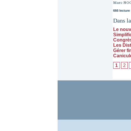
Marc NO
666 lecture
Dans l
Le nouv
Simplifi
Congrès 
Les Dis
Gérer f
Canicul
1
2