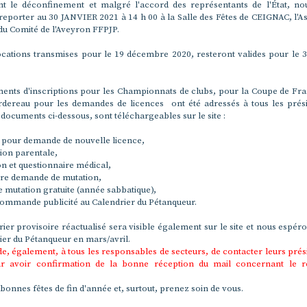
t le déconfinement et malgré l'accord des représentants de l'État, no
reporter au 30 JANVIER 2021 à 14 h 00 à la Salle des Fêtes de CEIGNAC, l'
du Comité de l'Aveyron FFPJP.
cations transmises pour le 19 décembre 2020, resteront valides pour le 3
ents d'inscriptions pour les Championnats de clubs, pour la Coupe de Fra
rdereau pour les demandes de licences ont été adressés à tous les prés
 documents ci-dessous, sont téléchargeables sur le site :
 pour demande de nouvelle licence,
tion parentale,
ion et questionnaire médical,
ire demande de mutation,
 mutation gratuite (année sabbatique),
Commande publicité au Calendrier du Pétanqueur.
ier provisoire réactualisé sera visible également sur le site et nous espéro
ier du Pétanqueur en mars/avril.
, également, à tous les responsables de secteurs, de contacter leurs prés
r avoir confirmation de la bonne réception du mail concernant le r
bonnes fêtes de fin d'année et, surtout, prenez soin de vous.