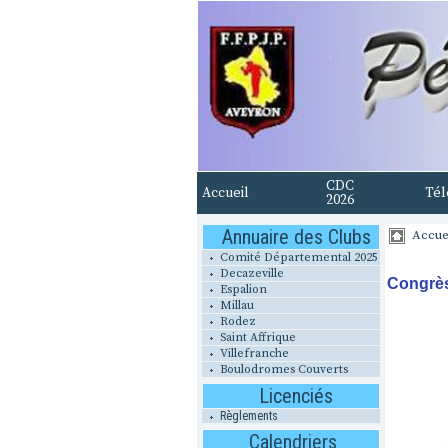
CDC
Accueil
Tél
2026
Annuaire des Clubs
Accue
Comité Départemental 2025
Decazeville
Congrès
Espalion
Millau
Rodez
Saint Affrique
Villefranche
Boulodromes Couverts
Licenciés
Règlements
Calendriers