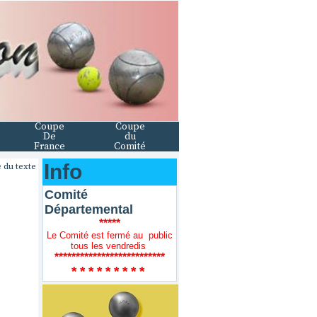
Coupe
Coupe
De
du
France
Comité
Info
 du texte
Comité
Départemental
*****
Le Comité est fermé au public
tous les vendredis
**************************
* * * * * * * * *