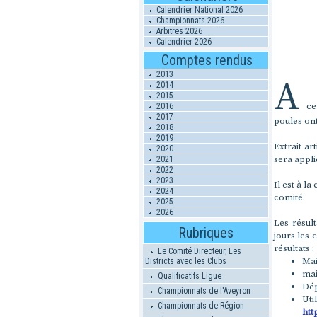
Calendrier National 2026
Championnats 2026
Arbitres 2026
Calendrier 2026
Comptes rendus
2013
A
2014
2015
ce 
2016
2017
poules ont
2018
2019
Extrait ar
2020
sera appli
2021
2022
2023
Il est à l
2024
comité.
2025
2026
Les résul
Rubriques
jours les 
résultats :
Le Comité Directeur, Les
Mai
Districts avec les Clubs
mai
Qualificatifs Ligue
Dép
Championnats de l'Aveyron
Uti
Championnats de Région
htt