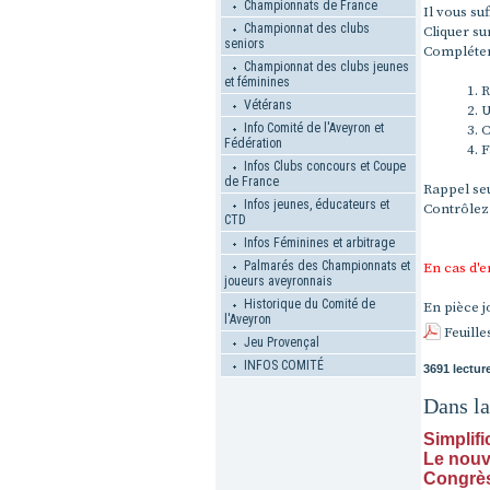
Championnats de France
Il vous su
Championnat des clubs
Cliquer sur
seniors
Compléter
Championnat des clubs jeunes
et féminines
R
Vétérans
U
Info Comité de l'Aveyron et
C
Fédération
F
Infos Clubs concours et Coupe
de France
Rappel seu
Infos jeunes, éducateurs et
Contrôlez 
CTD
Infos Féminines et arbitrage
Palmarés des Championnats et
En cas d'e
joueurs aveyronnais
Historique du Comité de
En pièce j
l'Aveyron
Feuille
Jeu Provençal
INFOS COMITÉ
3691 lectur
Dans l
Simplifi
Le nouv
Congrès 