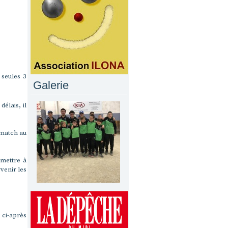
 seules 3
Galerie
élais, il
e match au
 mettre à
venir les
ci-après