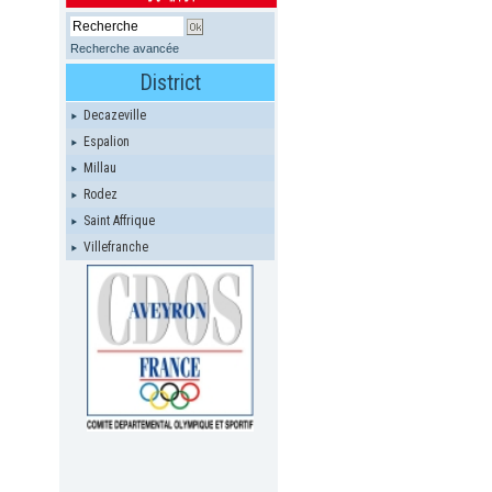
Recherche avancée
District
Decazeville
Espalion
Millau
Rodez
Saint Affrique
Villefranche