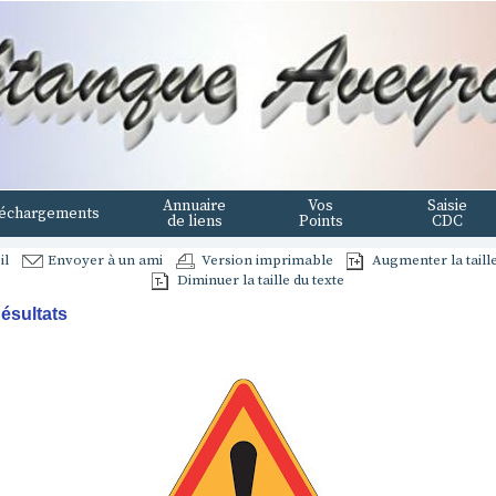
Annuaire
Vos
Saisie
échargements
de liens
Points
CDC
il
Envoyer à un ami
Version imprimable
Augmenter la taille
Diminuer la taille du texte
ésultats