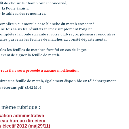
ffit de choisir le championnat concerné,
 la Poule à saisir.
 le tableau des rencontres.
emplir uniquement la case blanche du match concerné.
ne fois saisis les résultats fermez simplement l'onglet.
omplétez la poule suivante si votre club reçoit plusieurs rencontres.
aites parvenir les feuilles de matches au comité départemental.
les les feuilles de matches font foi en cas de litiges.
avant de signer la feuille de match.
rreur il ne sera procédé à aucune modification
ointe une feuille de match, également disponible en téléchargement
s vétérans.pdf
(5.42 Mo)
e
a même rubrique :
cation administrative
eau bureau directeur
électif 2012 (màj29/11)