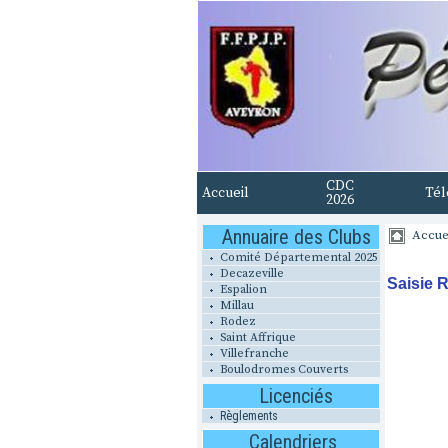
CDC
Accueil
Tél
2026
Annuaire des Clubs
Accue
Comité Départemental 2025
Decazeville
Saisie R
Espalion
Millau
Rodez
Saint Affrique
Villefranche
Boulodromes Couverts
Licenciés
Règlements
Calendriers