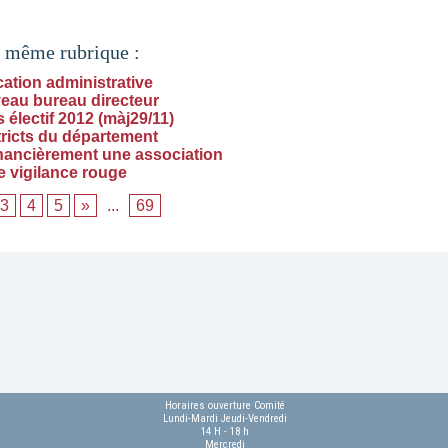
a même rubrique :
cation administrative
eau bureau directeur
électif 2012 (màj29/11)
tricts du département
inancièrement une association
e vigilance rouge
3
4
5
»
...
69
Horaires ouverture Comité
Lundi-Mardi Jeudi-Vendredi
14 H - 18 h
Mercredi