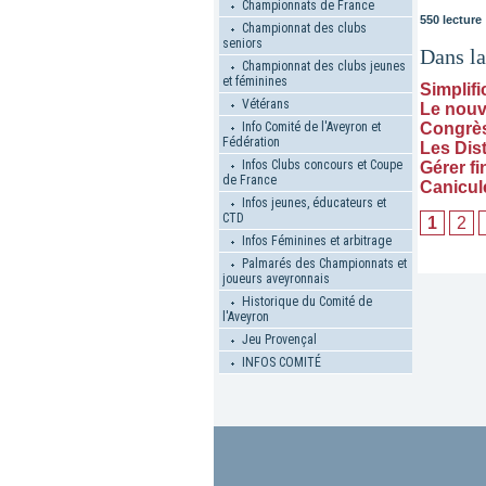
Championnats de France
550 lecture
Championnat des clubs
seniors
Dans l
Championnat des clubs jeunes
et féminines
Simplifi
Vétérans
Le nouv
Info Comité de l'Aveyron et
Congrès 
Fédération
Les Dis
Infos Clubs concours et Coupe
Gérer f
de France
Canicul
Infos jeunes, éducateurs et
CTD
1
2
Infos Féminines et arbitrage
Palmarés des Championnats et
joueurs aveyronnais
Historique du Comité de
l'Aveyron
Jeu Provençal
INFOS COMITÉ