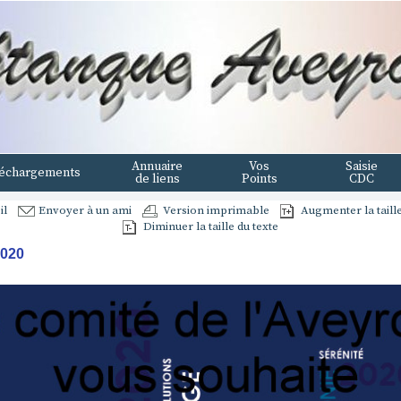
Annuaire
Vos
Saisie
échargements
de liens
Points
CDC
il
Envoyer à un ami
Version imprimable
Augmenter la taille
Diminuer la taille du texte
2020