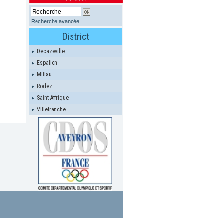
Recherche avancée
District
Decazeville
Espalion
Millau
Rodez
Saint Affrique
Villefranche