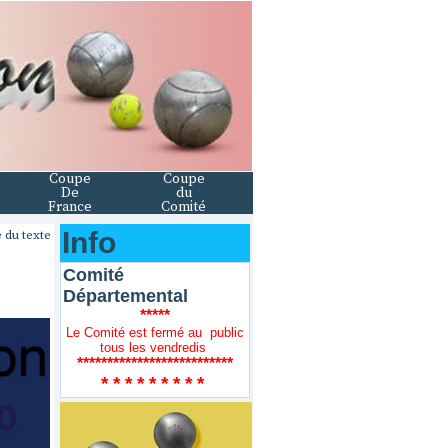
Coupe
Coupe
De
du
France
Comité
Info
 du texte
Comité
Départemental
*****
Le Comité est fermé au public
tous les vendredis
**************************
* * * * * * * * *