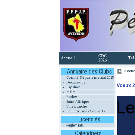
CDC
Accueil
Tél
2026
Annuaire des Clubs
Accue
Comité Départemental 2025
Decazeville
Voeux 
Espalion
Millau
Rodez
Saint Affrique
Villefranche
Boulodromes Couverts
Licenciés
Règlements
Calendriers